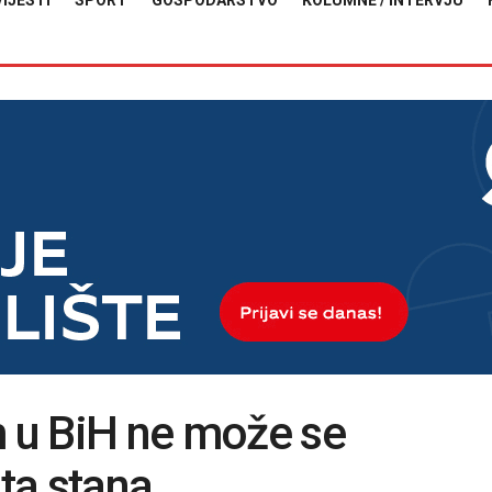
VIJESTI
SPORT
GOSPODARSTVO
KOLUMNE / INTERVJU
 u BiH ne može se
ata stana