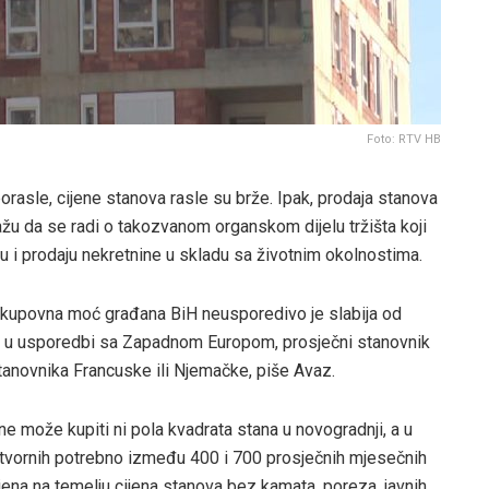
Foto: RTV HB
rasle, cijene stanova rasle su brže. Ipak, prodaja stanova
ažu da se radi o takozvanom organskom dijelu tržišta koji
uju i prodaju nekretnine u skladu sa životnim okolnostima.
ja kupovna moć građana BiH neusporedivo je slabija od
, u usporedbi sa Zapadnom Europom, prosječni stanovnik
anovnika Francuske ili Njemačke, piše Avaz.
 može kupiti ni pola kvadrata stana u novogradnji, a u
etvornih potrebno između 400 i 700 prosječnih mjesečnih
vljena na temelju cijena stanova bez kamata, poreza, javnih