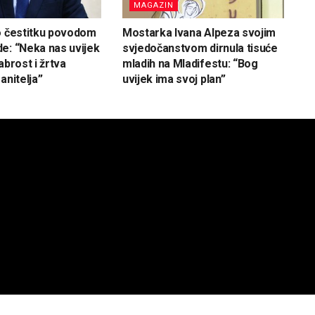
MAGAZIN
o čestitku povodom
Mostarka Ivana Alpeza svojim
e: “Neka nas uvijek
svjedočanstvom dirnula tisuće
abrost i žrtva
mladih na Mladifestu: “Bog
anitelja”
uvijek ima svoj plan”