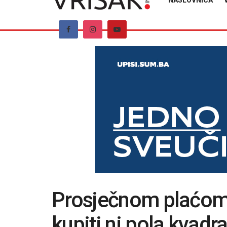
NASLOVNICA
Prosječnom plaćom
kupiti ni pola kvadr