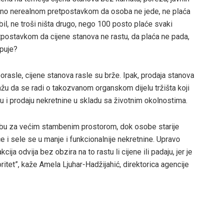
tpuno nerealnom pretpostavkom da osoba ne jede, ne plaća
obil, ne troši ništa drugo, nego 100 posto plaće svaki
tpostavkom da cijene stanova ne rastu, da plaća ne pada,
upuje?
rasle, cijene stanova rasle su brže. Ipak, prodaja stanova
ažu da se radi o takozvanom organskom dijelu tržišta koji
uju i prodaju nekretnine u skladu sa životnim okolnostima.
trebu za većim stambenim prostorom, dok osobe starije
e i sele se u manje i funkcionalnije nekretnine. Upravo
ja odvija bez obzira na to rastu li cijene ili padaju, jer je
tet”, kaže Amela Ljuhar-Hadžijahić, direktorica agencije