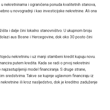
 u nekretninama i ograničena ponuda kvalitetnih stanova,
sebno u novogradnji i kao investicijske nekretnine. Ali ona
žišta i dalje čini lokalno stanovništvo. U ukupnom broju
a dolazi aus Bosne i Hercegovine, dok oko 30 posto čini
tojeću nekretninu i uz manji stambeni kredit kupuju novu.
nancira putem kredita. Kada se radi o prvoj nekretnini
 najzastupljeniji model financiranja. S druge strane,
itim sredstvima. Takve se kupnje uglavnom financiraju iz
ekretnine ili kroz nasljedstvo, dok je kreditno zaduženje