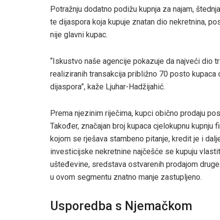
Potražnju dodatno podižu kupnja za najam, štednja
te dijaspora koja kupuje znatan dio nekretnina, po
nije glavni kupac.
“Iskustvo naše agencije pokazuje da najveći dio tr
realiziranih transakcija približno 70 posto kupac
dijaspora”, kaže Ljuhar-Hadžijahić.
Prema njezinim riječima, kupci obično prodaju pos
Također, značajan broj kupaca cjelokupnu kupnju fi
kojom se rješava stambeno pitanje, kredit je i dalje
investicijske nekretnine najčešće se kupuju vlast
ušteđevine, sredstava ostvarenih prodajom druge n
u ovom segmentu znatno manje zastupljeno.
Usporedba s Njemačkom