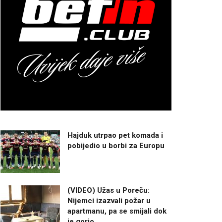
Hajduk utrpao pet komada i
pobijedio u borbi za Europu
(VIDEO) Užas u Poreču:
Nijemci izazvali požar u
apartmanu, pa se smijali dok
je gorio