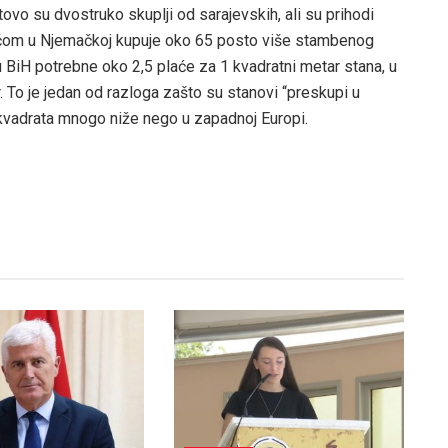
tovo su dvostruko skuplji od sarajevskih, ali su prihodi
aćom u Njemačkoj kupuje oko 65 posto više stambenog
BiH potrebne oko 2,5 plaće za 1 kvadratni metar stana, u
. To je jedan od razloga zašto su stanovi “preskupi u
 kvadrata mnogo niže nego u zapadnoj Europi.