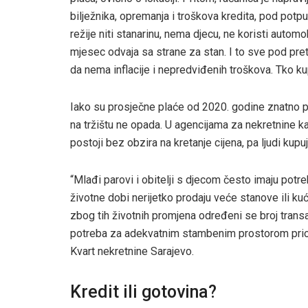
bilježnika, opremanja i troškova kredita, pod po
režije niti stanarinu, nema djecu, ne koristi autom
mjesec odvaja sa strane za stan. I to sve pod pre
da nema inflacije i nepredviđenih troškova. Tko k
Iako su prosječne plaće od 2020. godine znatno po
na tržištu ne opada. U agencijama za nekretnine k
postoji bez obzira na kretanje cijena, pa ljudi kup
“Mlađi parovi i obitelji s djecom često imaju po
životne dobi nerijetko prodaju veće stanove ili kuć
zbog tih životnih promjena određeni se broj transakci
potreba za adekvatnim stambenim prostorom priori
Kvart nekretnine Sarajevo.
Kredit ili gotovina?