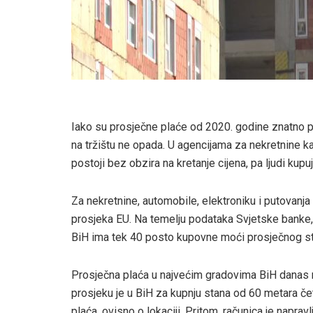
Iako su prosječne plaće od 2020. godine znatno po
na tržištu ne opada. U agencijama za nekretnine k
postoji bez obzira na kretanje cijena, pa ljudi kup
Za nekretnine, automobile, elektroniku i putovan
prosjeka EU. Na temelju podataka Svjetske banke
BiH ima tek 40 posto kupovne moći prosječnog st
Prosječna plaća u najvećim gradovima BiH danas ne
prosjeku je u BiH za kupnju stana od 60 metara č
plaća, ovisno o lokaciji. Pritom, računica je napra