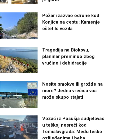
Požar izazvao odrone kod
Konjica na cestu: Kamenje
oštetilo vozila
Tragedija na Biokovu,
planinar preminuo zbog
vrućine i dehidracije
Nosite smokve ili grožđe na
more? Jedna vrećica vas
može skupo stajati
Vozač iz Posušja sudjelovao
u teškoj nesreći kod
Tomislavgrada: Među teško
ozlijeđenima i beba