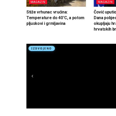
MAGAZIN
MAGAZIN
Stiže vrhunac vrućina:
Čović uputi
Temperature do 40°C, a potom
Dana pobjed
pljuskovi i grmljavina
okupljaju hr
hrvatskih br