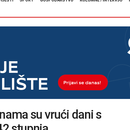
VIJESTI
SPORT
GOSPODARSTVO
KOLUMNE / INTERVJU
 nama su vrući dani s
2 stupnja