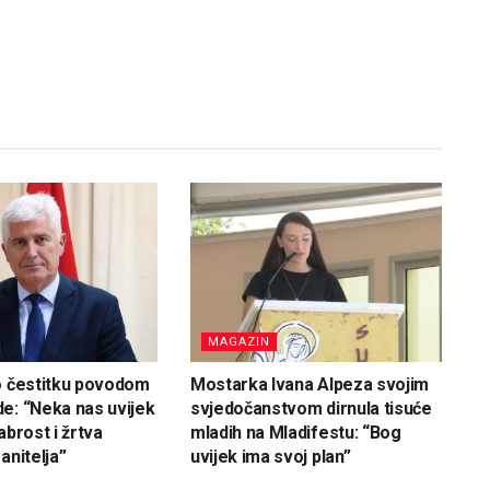
MAGAZIN
o čestitku povodom
Mostarka Ivana Alpeza svojim
e: “Neka nas uvijek
svjedočanstvom dirnula tisuće
abrost i žrtva
mladih na Mladifestu: “Bog
anitelja”
uvijek ima svoj plan”