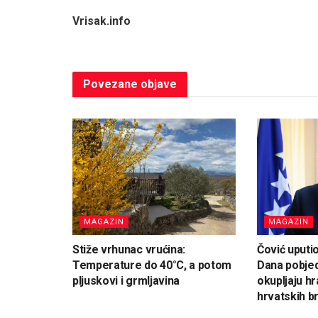
Vrisak.info
Povezane
objave
MAGAZIN
MAGAZIN
Stiže vrhunac vrućina:
Čović uputi
Temperature do 40°C, a potom
Dana pobjed
pljuskovi i grmljavina
okupljaju hr
hrvatskih br