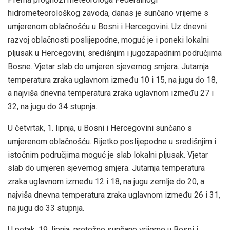
hidrometeorološkog zavoda, danas je sunčano vrijeme s
umjerenom oblačnošću u Bosni i Hercegovini. Uz dnevni
razvoj oblačnosti poslijepodne, moguć je i poneki lokalni
pljusak u Hercegovini, središnjim i jugozapadnim područjima
Bosne. Vjetar slab do umjeren sjevernog smjera. Jutarnja
temperatura zraka uglavnom između 10 i 15, na jugu do 18,
a najviša dnevna temperatura zraka uglavnom između 27 i
32, na jugu do 34 stupnja.
U četvrtak, 1. lipnja, u Bosni i Hercegovini sunčano s
umjerenom oblačnošću. Rijetko poslijepodne u središnjim i
istočnim područjima moguć je slab lokalni pljusak. Vjetar
slab do umjeren sjevernog smjera. Jutarnja temperatura
zraka uglavnom između 12 i 18, na jugu zemlje do 20, a
najviša dnevna temperatura zraka uglavnom između 26 i 31,
na jugu do 33 stupnja.
U petak, 19. lipnja, pretežno sunčano vrijeme u Bosni i