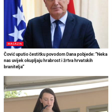
MAGAZIN
Čović uputio čestitku povodom Dana pobjede: “Neka
nas uvijek okupljaju hrabrost i žrtva hrvatskih
branitelja”