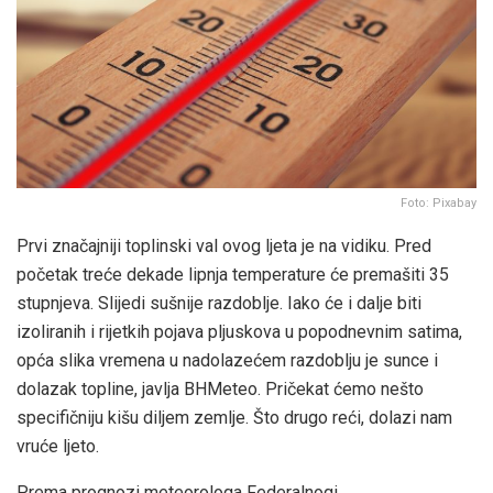
Foto: Pixabay
Prvi značajniji toplinski val ovog ljeta je na vidiku. Pred
početak treće dekade lipnja temperature će premašiti 35
stupnjeva. Slijedi sušnije razdoblje. Iako će i dalje biti
izoliranih i rijetkih pojava pljuskova u popodnevnim satima,
opća slika vremena u nadolazećem razdoblju je sunce i
dolazak topline, javlja BHMeteo. Pričekat ćemo nešto
specifičniju kišu diljem zemlje. Što drugo reći, dolazi nam
vruće ljeto.
Prema prognozi meteorologa Federalnogi