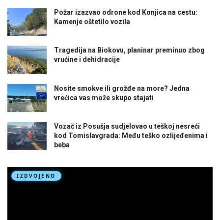
Požar izazvao odrone kod Konjica na cestu:
Kamenje oštetilo vozila
Tragedija na Biokovu, planinar preminuo zbog
vrućine i dehidracije
Nosite smokve ili grožđe na more? Jedna
vrećica vas može skupo stajati
Vozač iz Posušja sudjelovao u teškoj nesreći
kod Tomislavgrada: Među teško ozlijeđenima i
beba