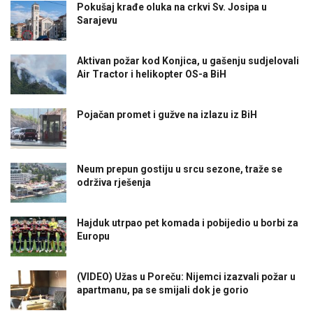
Pokušaj krađe oluka na crkvi Sv. Josipa u
Sarajevu
Aktivan požar kod Konjica, u gašenju sudjelovali
Air Tractor i helikopter OS-a BiH
Pojačan promet i gužve na izlazu iz BiH
Neum prepun gostiju u srcu sezone, traže se
održiva rješenja
Hajduk utrpao pet komada i pobijedio u borbi za
Europu
(VIDEO) Užas u Poreču: Nijemci izazvali požar u
apartmanu, pa se smijali dok je gorio