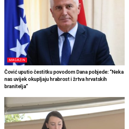
MAGAZIN
Čović uputio čestitku povodom Dana pobjede: “Neka
nas uvijek okupljaju hrabrost i žrtva hrvatskih
branitelja”