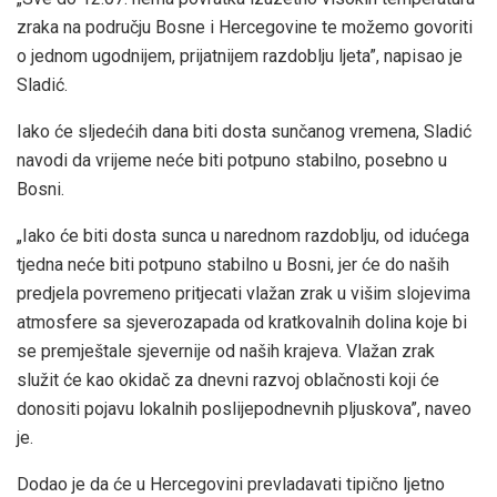
zraka na području Bosne i Hercegovine te možemo govoriti
o jednom ugodnijem, prijatnijem razdoblju ljeta”, napisao je
Sladić.
Iako će sljedećih dana biti dosta sunčanog vremena, Sladić
navodi da vrijeme neće biti potpuno stabilno, posebno u
Bosni.
„Iako će biti dosta sunca u narednom razdoblju, od idućega
tjedna neće biti potpuno stabilno u Bosni, jer će do naših
predjela povremeno pritjecati vlažan zrak u višim slojevima
atmosfere sa sjeverozapada od kratkovalnih dolina koje bi
se premještale sjevernije od naših krajeva. Vlažan zrak
služit će kao okidač za dnevni razvoj oblačnosti koji će
donositi pojavu lokalnih poslijepodnevnih pljuskova”, naveo
je.
Dodao je da će u Hercegovini prevladavati tipično ljetno