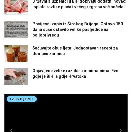
Državni službenici u BiH dobivaju dodatni novac:
Isplata razlike plaća i većeg regresa već počela
Povijesni zapis iz Širokog Brijega: Gotovo 150
dana suše ostavilo velike posljedice na
poljoprivredu
Sačuvajte okus ljeta: Jednostavan recept za
domaću zimnicu
Objavljene velike razlike u minimalcima: Evo
gdje je BiH, a gdje Hrvatska