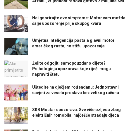
Aržanu, vrijednost radova gotovo 2 milijuna KM
Ne ignorirajte ove simptome: Motor vam možda
šalje upozorenje prije skupog kvara
Umjetna inteligencija postala glavni motor
američkog rasta, no stižu upozorenja
Želite odgojiti samopouzdano dijete?
Psihologinja upozorava koje riječi mogu
napraviti štetu
Uštedite na dječjem rođendanu: Jednostavni
savjeti za veselu proslavu bez velikog računa
SKB Mostar upozorava: Sve više ozljeda zbog
električnih romobila, najčešće stradaju djeca