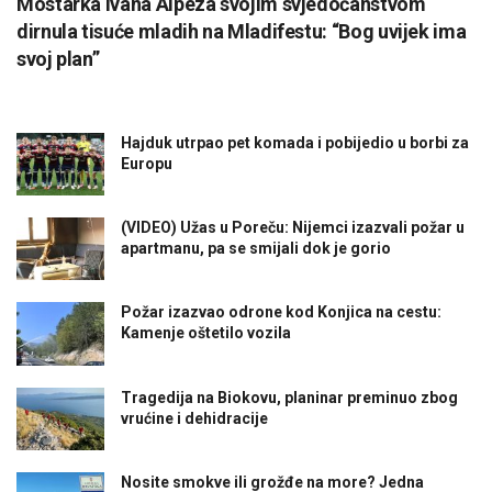
Mostarka Ivana Alpeza svojim svjedočanstvom
dirnula tisuće mladih na Mladifestu: “Bog uvijek ima
svoj plan”
Hajduk utrpao pet komada i pobijedio u borbi za
Europu
(VIDEO) Užas u Poreču: Nijemci izazvali požar u
apartmanu, pa se smijali dok je gorio
Požar izazvao odrone kod Konjica na cestu:
Kamenje oštetilo vozila
Tragedija na Biokovu, planinar preminuo zbog
vrućine i dehidracije
Nosite smokve ili grožđe na more? Jedna