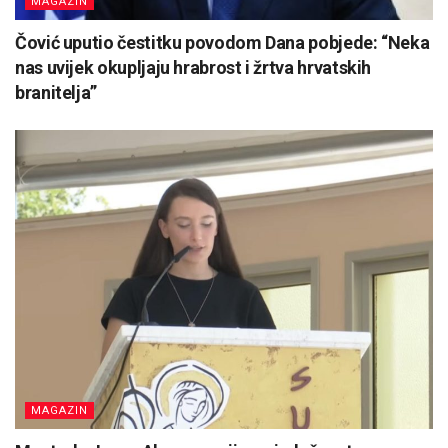
MAGAZIN
Čović uputio čestitku povodom Dana pobjede: “Neka
nas uvijek okupljaju hrabrost i žrtva hrvatskih
branitelja”
MAGAZIN