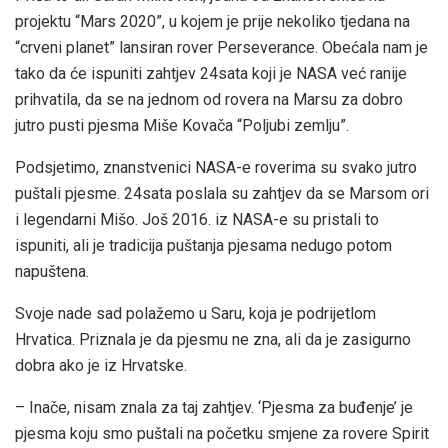
projektu “Mars 2020”, u kojem je prije nekoliko tjedana na
“crveni planet” lansiran rover Perseverance. Obećala nam je
tako da će ispuniti zahtjev 24sata koji je NASA već ranije
prihvatila, da se na jednom od rovera na Marsu za dobro
jutro pusti pjesma Miše Kovača “Poljubi zemlju”.
Podsjetimo, znanstvenici NASA-e roverima su svako jutro
puštali pjesme. 24sata poslala su zahtjev da se Marsom ori
i legendarni Mišo. Još 2016. iz NASA-e su pristali to
ispuniti, ali je tradicija puštanja pjesama nedugo potom
napuštena.
Svoje nade sad polažemo u Saru, koja je podrijetlom
Hrvatica. Priznala je da pjesmu ne zna, ali da je zasigurno
dobra ako je iz Hrvatske.
– Inače, nisam znala za taj zahtjev. ‘Pjesma za buđenje’ je
pjesma koju smo puštali na početku smjene za rovere Spirit