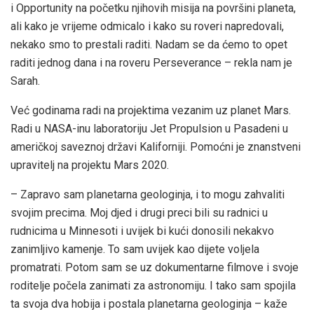
i Opportunity na početku njihovih misija na površini planeta,
ali kako je vrijeme odmicalo i kako su roveri napredovali,
nekako smo to prestali raditi. Nadam se da ćemo to opet
raditi jednog dana i na roveru Perseverance – rekla nam je
Sarah.
Već godinama radi na projektima vezanim uz planet Mars.
Radi u NASA-inu laboratoriju Jet Propulsion u Pasadeni u
američkoj saveznoj državi Kaliforniji. Pomoćni je znanstveni
upravitelj na projektu Mars 2020.
– Zapravo sam planetarna geologinja, i to mogu zahvaliti
svojim precima. Moj djed i drugi preci bili su radnici u
rudnicima u Minnesoti i uvijek bi kući donosili nekakvo
zanimljivo kamenje. To sam uvijek kao dijete voljela
promatrati. Potom sam se uz dokumentarne filmove i svoje
roditelje počela zanimati za astronomiju. I tako sam spojila
ta svoja dva hobija i postala planetarna geologinja – kaže