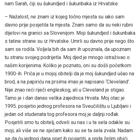
nam Sarah, čiji su šukundjed i šukunbaka iz Hrvatske.
– Nažalost, ne znam iz kojeg točno mjesta su iako sam
davno prije posjetila ta mjesta. Znam samo da su neki rubni
dijelovi na granici sa Slovenijom. Moji šukundjed i šukunbaka
s tatine strane su iz Hrvatske. Umrli su davno prije nego što
sam se rodila. Voljela bih da sam ih upoznala, da upoznam
tu stranu svojeg podrijetla. Moj djed je mnogo istraživao o
našim korijenima. Koliko je poznato, oni su došli početkom
1900-ih. Priča je u mojoj obitelji da je moj šukundjed ušao na
brod, a na papiriću na prsima imao je napisano ‘Cleveland’.
Nije znao reći riječi engleskog, ali u Cleveland je stigao.
Tamo je i dan danas velika zajednica Hrvata. Moj otac je
1995. posjetio jednog profesora na Sveučilištu u Ljubljani i
jedan od studenata tog profesora moj je daljnji rođak.
Posjetili smo tu obitelj, odveli su nas i u ta sela odakle su
moji, ali više se ne sjećam kako su se ta sela zvala. Nadam
se da ću jednog dana opet ih posjetiti, a onda želim obići