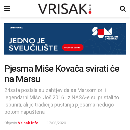
Pjesma Miše Kovača svirati će
na Marsu
24sata poslala su zahtjev da se Marsom ori i
legendarni Mišo. Još 2016. iz NASA-e su pristali to
ispuniti, ali je tradicija puštanja pjesama nedugo
potom napuštena
Objavio
Vrisak.info
17/08/2020