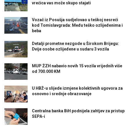
vrećica vas može skupo stajati
Vozač iz Posušja sudjelovao u teškoj nesreći
kod Tomislavgrada: Među teško ozlijeđenima i
beba
Detalji prometne nezgode u Širokom Brijegu:
Dvije osobe ozlijeđene u sudaru 3 vozila
MUP ŽZH nabavio novih 15 vozila vrijednih više
od 700.000 KM
U HBŽ-u slijede izmjene kolektivnih ugovora za
osnovno i srednje obrazovanje
Centralna banka BiH podnijela zahtjev za pristup
SEPA-i