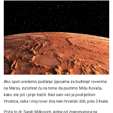
Ako opet uvedemo puštanje ‘pjesama za buđenje’ roverima
na Marsu, inzistirat ću na tome da pustimo Mišu Kovača,
kako ste još i prije tražili. Kad sam već ja podrijetlom
Hrvatica, neka i moj rover ima neki hrvatski štih, piše 24sata.
Priča to dr. Sarah Milkovich, jedna od znanstvenica na