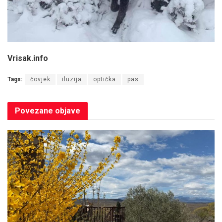
Vrisak.info
Tags:
čovjek
iluzija
optička
pas
Povezane
objave