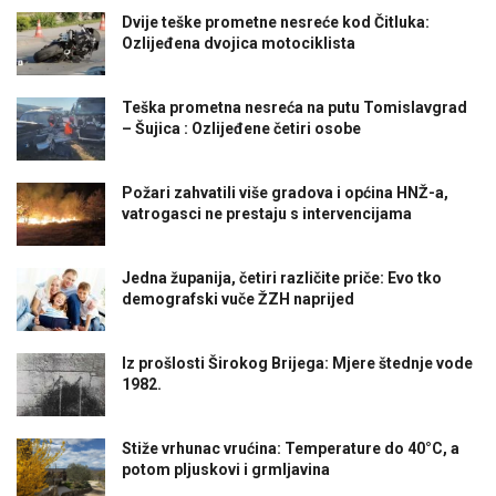
Dvije teške prometne nesreće kod Čitluka:
Ozlijeđena dvojica motociklista
Teška prometna nesreća na putu Tomislavgrad
– Šujica : Ozlijeđene četiri osobe
Požari zahvatili više gradova i općina HNŽ-a,
vatrogasci ne prestaju s intervencijama
Jedna županija, četiri različite priče: Evo tko
demografski vuče ŽZH naprijed
Iz prošlosti Širokog Brijega: Mjere štednje vode
1982.
Stiže vrhunac vrućina: Temperature do 40°C, a
potom pljuskovi i grmljavina