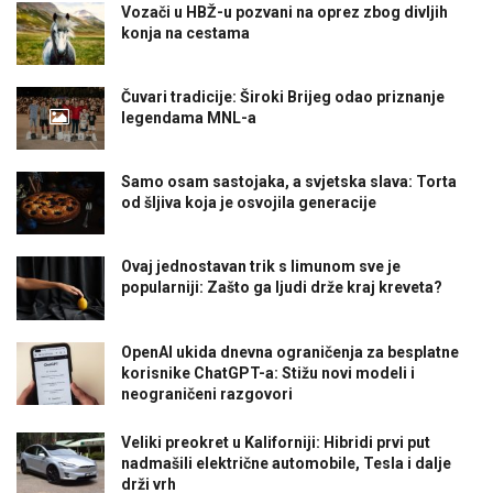
Vozači u HBŽ-u pozvani na oprez zbog divljih
konja na cestama
Čuvari tradicije: Široki Brijeg odao priznanje
legendama MNL-a
Samo osam sastojaka, a svjetska slava: Torta
od šljiva koja je osvojila generacije
Ovaj jednostavan trik s limunom sve je
popularniji: Zašto ga ljudi drže kraj kreveta?
OpenAI ukida dnevna ograničenja za besplatne
korisnike ChatGPT-a: Stižu novi modeli i
neograničeni razgovori
Veliki preokret u Kaliforniji: Hibridi prvi put
nadmašili električne automobile, Tesla i dalje
drži vrh