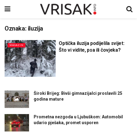
Oznaka:
iluzija
Optička iluzija podijelila svijet:
MAGAZIN
Što vi vidite, psa ili čovjeka?
Široki Brijeg: Bivši gimnazijalci proslavili 25
godina mature
Prometna nezgoda u Ljubuškom: Automobil
udario pješaka, promet usporen