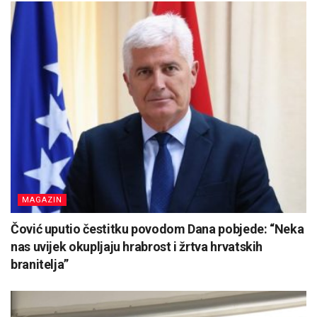
MAGAZIN
Čović uputio čestitku povodom Dana pobjede: “Neka
nas uvijek okupljaju hrabrost i žrtva hrvatskih
branitelja”