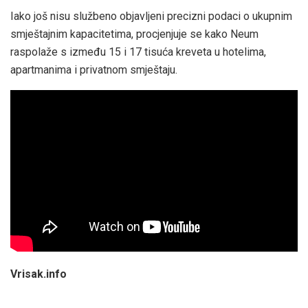
Iako još nisu službeno objavljeni precizni podaci o ukupnim
smještajnim kapacitetima, procjenjuje se kako Neum
raspolaže s između 15 i 17 tisuća kreveta u hotelima,
apartmanima i privatnom smještaju.
Vrisak.info