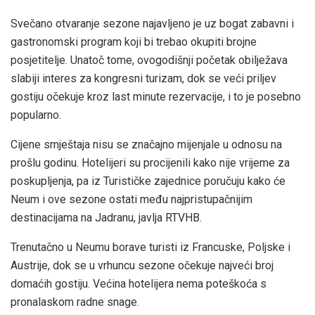
Svečano otvaranje sezone najavljeno je uz bogat zabavni i
gastronomski program koji bi trebao okupiti brojne
posjetitelje. Unatoč tome, ovogodišnji početak obilježava
slabiji interes za kongresni turizam, dok se veći priljev
gostiju očekuje kroz last minute rezervacije, i to je posebno
popularno.
Cijene smještaja nisu se značajno mijenjale u odnosu na
prošlu godinu. Hotelijeri su procijenili kako nije vrijeme za
poskupljenja, pa iz Turističke zajednice poručuju kako će
Neum i ove sezone ostati među najpristupačnijim
destinacijama na Jadranu, javlja RTVHB.
Trenutačno u Neumu borave turisti iz Francuske, Poljske i
Austrije, dok se u vrhuncu sezone očekuje najveći broj
domaćih gostiju. Većina hotelijera nema poteškoća s
pronalaskom radne snage.