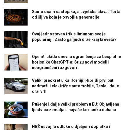
Samo osam sastojaka, a svjetska slava: Torta
od šljiva koja je osvojila generacije
Ovaj jednostavan trik s limunom sve je
popularniji: Zašto ga ljudi drže kraj kreveta?
OpenAI ukida dnevna ograničenja za besplatne
korisnike ChatGPT-a: Stižu novi modeli i
neograničeni razgovori
Veliki preokret u Kaliforniji: Hibridi prvi put
nadmašili električne automobile, Tesla i dalje
drži vrh
Pušenje i dalje veliki problem u EU: Objavljena
ljestvica zemalja s najviše korisnika duhana
HBŽ usvojila odluku o dječjem doplatku i