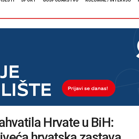
VIJESTI
SPORT
GOSPODARSTVO
KOLUMNE / INTERVJU
ahvatila Hrvate u BiH:
jveća hrvatska zastava