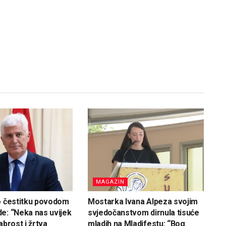
MAGAZIN
o čestitku povodom
Mostarka Ivana Alpeza svojim
e: “Neka nas uvijek
svjedočanstvom dirnula tisuće
abrost i žrtva
mladih na Mladifestu: “Bog