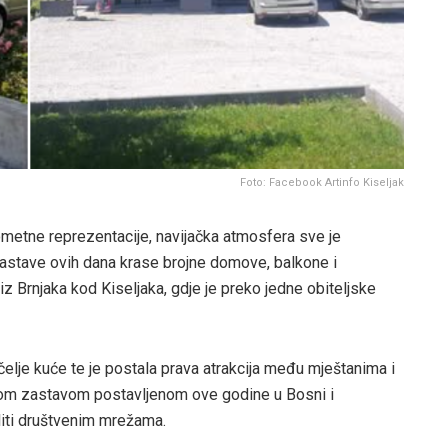
Foto: Facebook Artinfo Kiseljak
metne reprezentacije, navijačka atmosfera sve je
zastave ovih dana krase brojne domove, balkone i
z Brnjaka kod Kiseljaka, gdje je preko jedne obiteljske
očelje kuće te je postala prava atrakcija među mještanima i
kom zastavom postavljenom ove godine u Bosni i
liti društvenim mrežama.