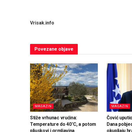
Vrisak.info
Povezane
objave
MAGAZIN
MAGAZIN
Stiže vrhunac vrućina:
Čović uputi
Temperature do 40°C, a potom
Dana pobjed
pljuskovi i grmljavina
okupljaju hr