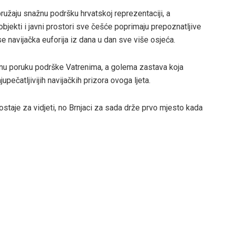
pružaju snažnu podršku hrvatskoj reprezentaciji, a
objekti i javni prostori sve češće poprimaju prepoznatljive
se navijačka euforija iz dana u dan sve više osjeća.
snu poruku podrške Vatrenima, a golema zastava koja
pečatljivijih navijačkih prizora ovoga ljeta.
ostaje za vidjeti, no Brnjaci za sada drže prvo mjesto kada