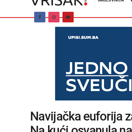
NASLOVNICA
Navijačka euforija z
Na kući osvanula na