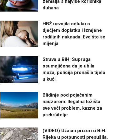
zemalja s najviše korisnika
duhana
HBŽ usvojila odluku o
dječjem doplatku i izmjene
rodiljnih naknada: Evo što se
mijenja
Strava u BiH: Supruga
osumnjičena da je ubila
muža, policija pronašla tijelo
u kući
Blidinje pod pojačanim
nadzorom: Ilegalna ložišta
sve veći problem, kazne za
prekršitelje
(VIDEO) Užasni prizori u BiH:
Rijeka u potpunosti presušila,