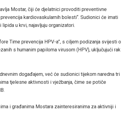
ja Mostar, čiji će djelatnici provoditi preventivne
revencija kardiovaskularnih bolesti“. Sudionici će imati
 lipida u krvi, najavljuju organizatori.
fore Time prevencija HPV-a”, s ciljem podizanja svijesti o
vezanih s humanim papiloma virusom (HPV), uključujući rak
odnevnim događajem, već će sudionici tijekom naredna tri
ma tjelesne aktivnosti i vježbanja, čime se potiče
HB.
ima i građanima Mostara zainteresiranima za aktivniji i