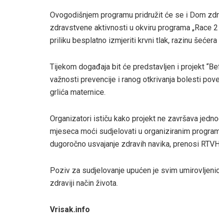
Ovogodišnjem programu pridružit će se i Dom zdravl
zdravstvene aktivnosti u okviru programa „Race 2 p
priliku besplatno izmjeriti krvni tlak, razinu šećera i
Tijekom događaja bit će predstavljen i projekt “Be
važnosti prevencije i ranog otkrivanja bolesti po
grlića maternice.
Organizatori ističu kako projekt ne završava jedn
mjeseca moći sudjelovati u organiziranim programi
dugoročno usvajanje zdravih navika, prenosi RTV
Poziv za sudjelovanje upućen je svim umirovljenic
zdraviji način života.
Vrisak.info