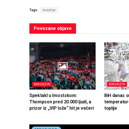
Tags:
mostar
Povezane
objave
MAGAZIN
MAGAZIN
Spektakl u Imostskom:
BiH danas s
Thompson pred 20.000 ljudi, a
temperature
prizor iz „VIP lože“ hit je večeri
toplije