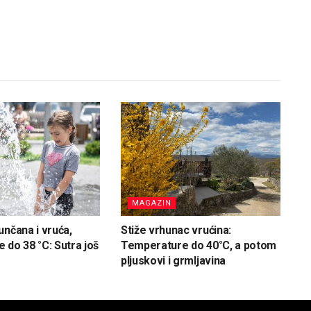
MAGAZIN
unčana i vruća,
Stiže vrhunac vrućina:
 do 38 °C: Sutra još
Temperature do 40°C, a potom
pljuskovi i grmljavina