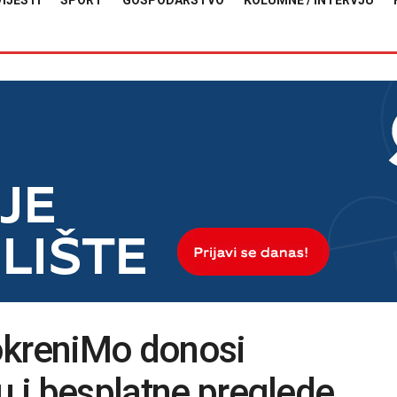
VIJESTI
SPORT
GOSPODARSTVO
KOLUMNE / INTERVJU
okreniMo donosi
u i besplatne preglede