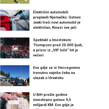
Električni automobili
preplavili Njemačku: Gotovo
svaki treći novi automobil je
električan, Kinezi sve jači
Spektakl u Imostskom:
Thompson pred 20.000 ljudi,
a prizor iz „VIP lože“ hit je
večeri
Evo gdje se iz Hercegovine
trenutno najviše čeka na
ulazak u Hrvatsku
U BiH prošle godine
investirano gotovo 9,5
milijardi KM: Evo gdje je