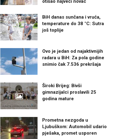
otišao najveći novac
BiH danas sunčana i vruća,
temperature do 38 °C: Sutra
još toplije
Ovo je jedan od najaktivnijih
radara u BiH: Za pola godine
snimio čak 7.536 prekršaja
Široki Brijeg: Bivši
gimnazijalci proslavili 25
godina mature
Prometna nezgoda u
Ljubuškom: Automobil udario
pješaka, promet usporen