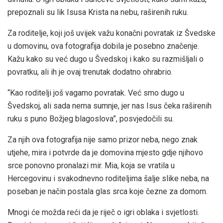
prepoznali su lik Isusa Krista na nebu, raširenih ruku.
Za roditelje, koji još uvijek važu konačni povratak iz Švedske
u domovinu, ova fotografija dobila je posebno značenje.
Kažu kako su već dugo u Švedskoj i kako su razmišljali o
povratku, ali ih je ovaj trenutak dodatno ohrabrio.
“Kao roditelji još vagamo povratak. Već smo dugo u
Švedskoj, ali sada nema sumnje, jer nas Isus čeka raširenih
ruku s puno Božjeg blagoslova”, posvjedočili su.
Za njih ova fotografija nije samo prizor neba, nego znak
utjehe, mira i potvrde da je domovina mjesto gdje njihovo
srce ponovno pronalazi mir. Mia, koja se vratila u
Hercegovinu i svakodnevno roditeljima šalje slike neba, na
poseban je način postala glas srca koje čezne za domom.
Mnogi će možda reći da je riječ o igri oblaka i svjetlosti.