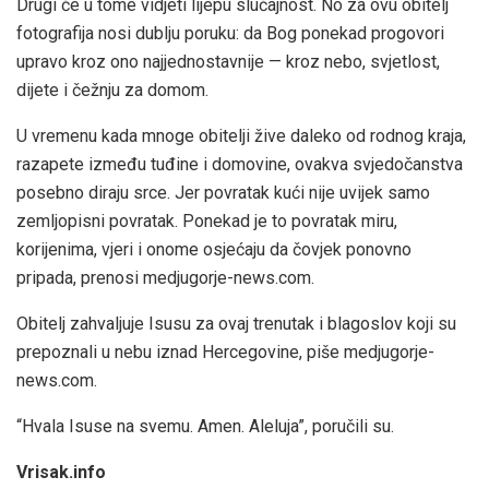
Drugi će u tome vidjeti lijepu slučajnost. No za ovu obitelj
fotografija nosi dublju poruku: da Bog ponekad progovori
upravo kroz ono najjednostavnije — kroz nebo, svjetlost,
dijete i čežnju za domom.
U vremenu kada mnoge obitelji žive daleko od rodnog kraja,
razapete između tuđine i domovine, ovakva svjedočanstva
posebno diraju srce. Jer povratak kući nije uvijek samo
zemljopisni povratak. Ponekad je to povratak miru,
korijenima, vjeri i onome osjećaju da čovjek ponovno
pripada, prenosi medjugorje-news.com.
Obitelj zahvaljuje Isusu za ovaj trenutak i blagoslov koji su
prepoznali u nebu iznad Hercegovine, piše medjugorje-
news.com.
“Hvala Isuse na svemu. Amen. Aleluja”, poručili su.
Vrisak.info