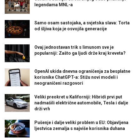
legendama MNL-a
Samo osam sastojaka, a svjetska slava: Torta
od šljiva koja je osvojila generacije
Ovaj jednostavan trik s limunom sve je
popularniji: Zašto ga ljudi drže kraj kreveta?
OpenAI ukida dnevna ograničenja za besplatne
korisnike ChatGPT-a: Stižu novi modeli i
neograničeni razgovori
Veliki preokret u Kaliforniji: Hibridi prvi put
nadmašili električne automobile, Tesla i dalje
drži vrh
Pušenje i dalje veliki problem u EU: Objavljena
ljestvica zemalja s najviše korisnika duhana