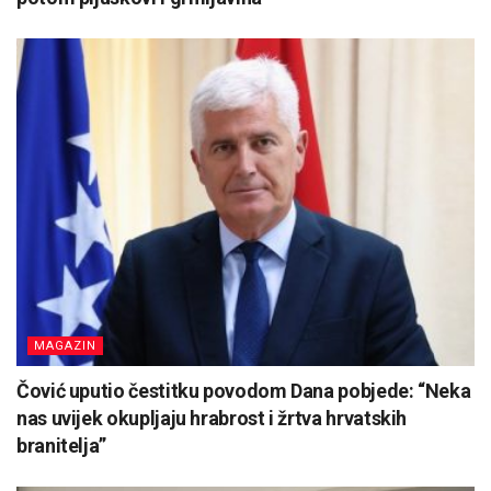
MAGAZIN
Čović uputio čestitku povodom Dana pobjede: “Neka
nas uvijek okupljaju hrabrost i žrtva hrvatskih
branitelja”