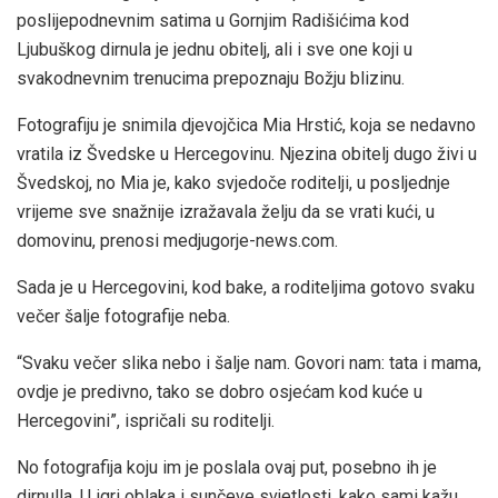
poslijepodnevnim satima u Gornjim Radišićima kod
Ljubuškog dirnula je jednu obitelj, ali i sve one koji u
svakodnevnim trenucima prepoznaju Božju blizinu.
Fotografiju je snimila djevojčica Mia Hrstić, koja se nedavno
vratila iz Švedske u Hercegovinu. Njezina obitelj dugo živi u
Švedskoj, no Mia je, kako svjedoče roditelji, u posljednje
vrijeme sve snažnije izražavala želju da se vrati kući, u
domovinu, prenosi medjugorje-news.com.
Sada je u Hercegovini, kod bake, a roditeljima gotovo svaku
večer šalje fotografije neba.
“Svaku večer slika nebo i šalje nam. Govori nam: tata i mama,
ovdje je predivno, tako se dobro osjećam kod kuće u
Hercegovini”, ispričali su roditelji.
No fotografija koju im je poslala ovaj put, posebno ih je
dirnulla. U igri oblaka i sunčeve svjetlosti, kako sami kažu,