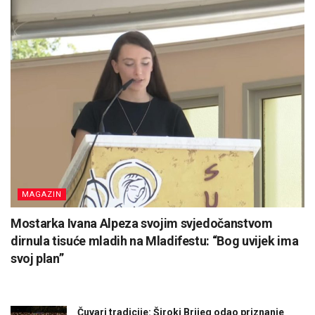
MAGAZIN
Mostarka Ivana Alpeza svojim svjedočanstvom
dirnula tisuće mladih na Mladifestu: “Bog uvijek ima
svoj plan”
Čuvari tradicije: Široki Brijeg odao priznanje