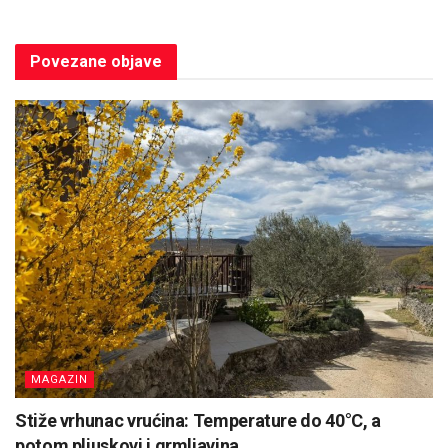
Povezane
objave
MAGAZIN
Stiže vrhunac vrućina: Temperature do 40°C, a
potom pljuskovi i grmljavina