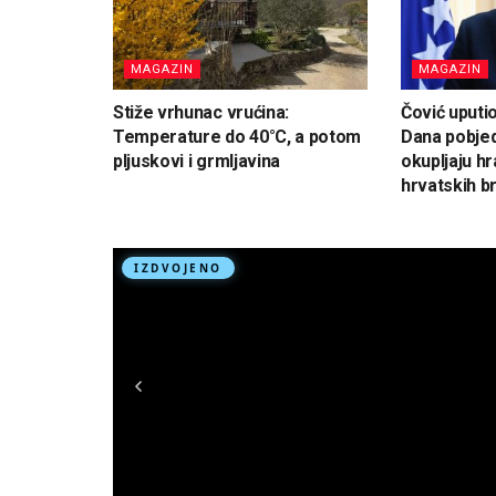
MAGAZIN
MAGAZIN
Stiže vrhunac vrućina:
Čović uputi
Temperature do 40°C, a potom
Dana pobjed
pljuskovi i grmljavina
okupljaju hr
hrvatskih br