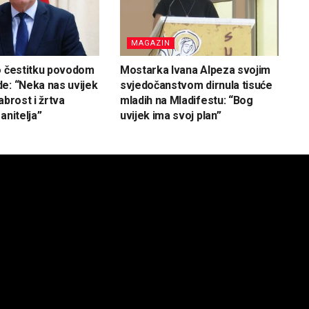
MAGAZIN
o čestitku povodom
Mostarka Ivana Alpeza svojim
e: “Neka nas uvijek
svjedočanstvom dirnula tisuće
abrost i žrtva
mladih na Mladifestu: “Bog
anitelja”
uvijek ima svoj plan”