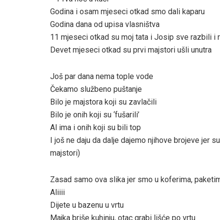
Godina i osam mjeseci otkad smo dali kaparu
Godina dana od upisa vlasništva
11 mjeseci otkad su moj tata i Josip sve razbili i r
Devet mjeseci otkad su prvi majstori ušli unutra
Još par dana nema tople vode
Čekamo službeno puštanje
Bilo je majstora koji su zavlačili
Bilo je onih koji su ‘fušarili’
Al ima i onih koji su bili top
I još ne daju da dalje dajemo njihove brojeve jer s
majstori)
Zasad samo ova slika jer smo u koferima, paketi
Aliiii
Dijete u bazenu u vrtu
Majka briše kuhinju, otac grabi lišće po vrtu