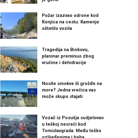
Požar izazvao odrone kod
Konjica na cestu: Kamenje
oštetilo vozila
Tragedija na Biokovu,
planinar preminuo zbog
vrućine i dehidracije
Nosite smokve ili grožđe na
more? Jedna vrećica vas
može skupo stajati
Vozač iz Posušja sudjelovao
u teškoj nesreći kod
Tomislavgrada: Među teško
ozlijeđenima i beba