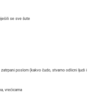
iješili se sve šute
u zatrpani poslom (kakvo čudo, stvarno odlicni ljudi i
ma, vrećicama