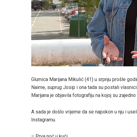
Glumica Marijana Mikulić (41) u srpnju prošle godin
Naime, suprug Josip i ona tada su postali vlasnici 
Marijana je objavila fotografiju na kojoj su zajedno p
A sada je došlo vrijeme da se napokon u nju i usele
Instagramu.
– Prva noć u kući