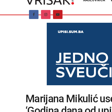
NASLOVNICA
Marijana Mikulić use
‘Godina dana od upi