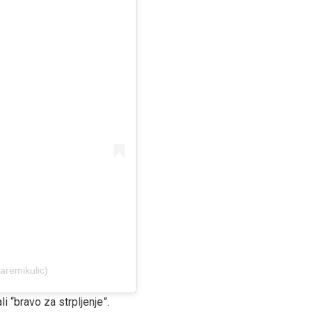
aremikulic)
li “bravo za strpljenje”.