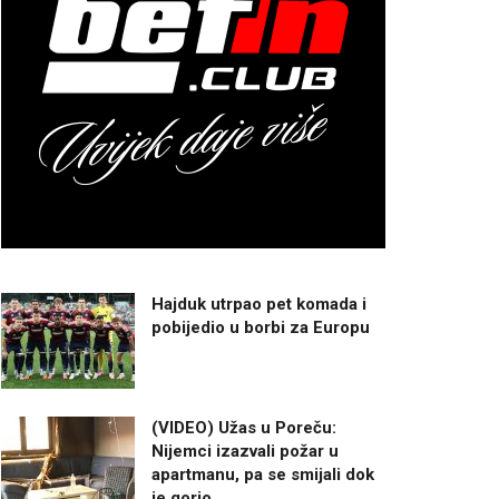
Hajduk utrpao pet komada i
pobijedio u borbi za Europu
(VIDEO) Užas u Poreču:
Nijemci izazvali požar u
apartmanu, pa se smijali dok
je gorio