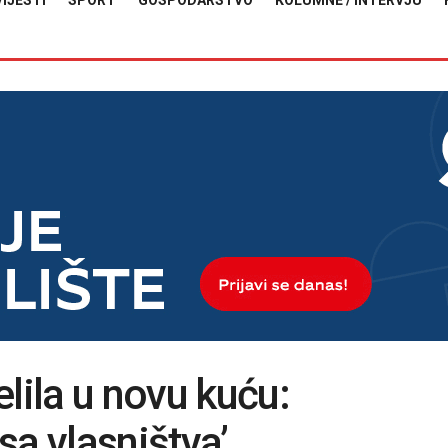
VIJESTI
SPORT
GOSPODARSTVO
KOLUMNE / INTERVJU
lila u novu kuću:
sa vlasništva’