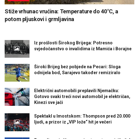
Stiže vrhunac vrućina: Temperature do 40°C, a
potom pljuskovi i grmljavina
Iz prošlosti Širokog Brijega: Potresno
svjedočanstvo o invalidima iz Mamića i Borajne
Široki Brijeg bez pobjede na Pecari: Sloga
odnijela bod, Sarajevo također remiziralo
Električni automobili preplavili Njemačku:
Gotovo svaki treći novi automobil je električan,
Kinezi sve jači
Spektakl u Imostskom: Thompson pred 20.000
ljudi, a prizor iz „VIP lože“ hit je večeri