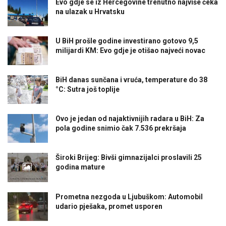
Evo gdje se iz Hercegovine trenutno najviše čeka
na ulazak u Hrvatsku
U BiH prošle godine investirano gotovo 9,5
milijardi KM: Evo gdje je otišao najveći novac
BiH danas sunčana i vruća, temperature do 38
°C: Sutra još toplije
Ovo je jedan od najaktivnijih radara u BiH: Za
pola godine snimio čak 7.536 prekršaja
Široki Brijeg: Bivši gimnazijalci proslavili 25
godina mature
Prometna nezgoda u Ljubuškom: Automobil
udario pješaka, promet usporen