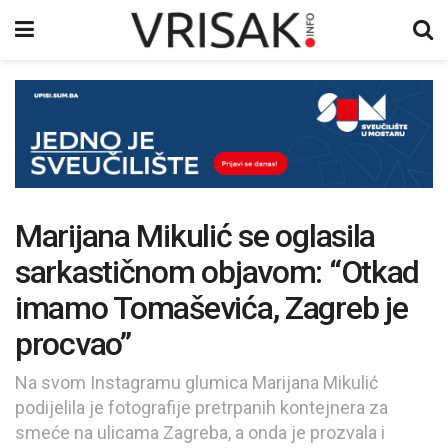
Marijana Mikulić se oglasila
sarkastičnom objavom: “Otkad
imamo Tomaševića, Zagreb je
procvao”
Na svom Instagramu glumica Marijana Mikulić
podijelila je fotografije pretrpanih kontejnera za
smeće na ulicama Zagreba, a onda je prozvala i