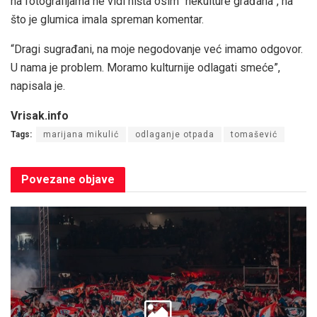
na fotografijama ne vidi ništa osim “nekulture građana”, na
što je glumica imala spreman komentar.
“Dragi sugrađani, na moje negodovanje već imamo odgovor.
U nama je problem. Moramo kulturnije odlagati smeće”,
napisala je.
Vrisak.info
Tags:
marijana mikulić
odlaganje otpada
tomašević
Povezane
objave