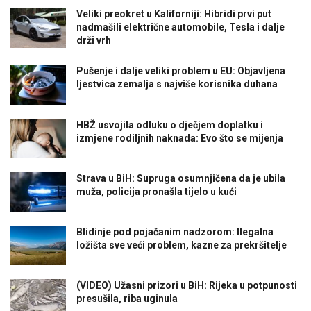
Veliki preokret u Kaliforniji: Hibridi prvi put
nadmašili električne automobile, Tesla i dalje
drži vrh
Pušenje i dalje veliki problem u EU: Objavljena
ljestvica zemalja s najviše korisnika duhana
HBŽ usvojila odluku o dječjem doplatku i
izmjene rodiljnih naknada: Evo što se mijenja
Strava u BiH: Supruga osumnjičena da je ubila
muža, policija pronašla tijelo u kući
Blidinje pod pojačanim nadzorom: Ilegalna
ložišta sve veći problem, kazne za prekršitelje
(VIDEO) Užasni prizori u BiH: Rijeka u potpunosti
presušila, riba uginula