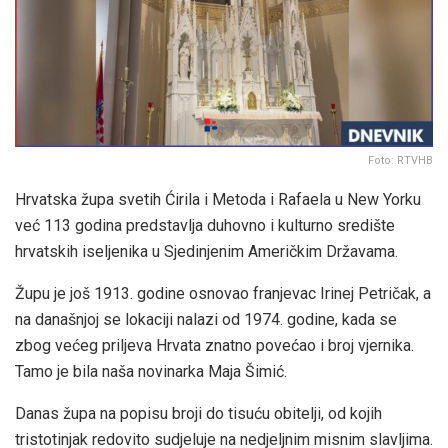
Foto: RTVHB
Hrvatska župa svetih Ćirila i Metoda i Rafaela u New Yorku
već 113 godina predstavlja duhovno i kulturno središte
hrvatskih iseljenika u Sjedinjenim Američkim Državama.
Župu je još 1913. godine osnovao franjevac Irinej Petričak, a
na današnjoj se lokaciji nalazi od 1974. godine, kada se
zbog većeg priljeva Hrvata znatno povećao i broj vjernika.
Tamo je bila naša novinarka Maja Šimić.
Danas župa na popisu broji do tisuću obitelji, od kojih
tristotinjak redovito sudjeluje na nedjeljnim misnim slavljima.