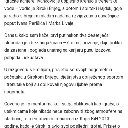
igračke karijere, Ivanković je uspješno krenuo u trenerske
vode – vodio je Široki Brijeg, a potom i splitski Hajduk, gdje
je radio s brojnim mladim nadama i zvijezdama današnjice
poput Ivana Perišića i Marka Livaje.
Danas, kako sam kaže, prvi put nakon dva desetljeća
slobodan je i bez angažmana – što mu, priznaje, daje priliku
da zastane i pogleda unatrag na karijeru punu izazova,
pobjeda i iskustava.
U razgovoru s Emilijom, prisjetio se svojih nogometnih
početaka u Širokom Brijegu, djetinjstva obilježenog sportom
i trenutaka koji su oblikovali njegovu ljubav prema
nogometu.
Govorio je i o mentorima koji su ga oblikovali kao igrača, o
utakmicama koje nikada neće zaboraviti zbog atmosfere na
stadionu, te o emotivnim trenucima iz Kupa BiH 2013.
godine, kada je Široki slavio svoj posljednji trofej. Prisjetio