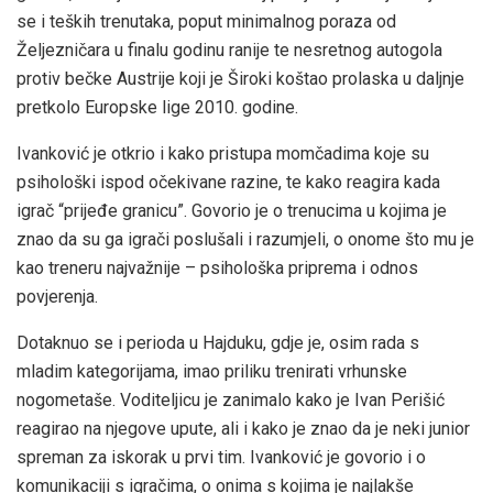
se i teških trenutaka, poput minimalnog poraza od
Željezničara u finalu godinu ranije te nesretnog autogola
protiv bečke Austrije koji je Široki koštao prolaska u daljnje
pretkolo Europske lige 2010. godine.
Ivanković je otkrio i kako pristupa momčadima koje su
psihološki ispod očekivane razine, te kako reagira kada
igrač “prijeđe granicu”. Govorio je o trenucima u kojima je
znao da su ga igrači poslušali i razumjeli, o onome što mu je
kao treneru najvažnije – psihološka priprema i odnos
povjerenja.
Dotaknuo se i perioda u Hajduku, gdje je, osim rada s
mladim kategorijama, imao priliku trenirati vrhunske
nogometaše. Voditeljicu je zanimalo kako je Ivan Perišić
reagirao na njegove upute, ali i kako je znao da je neki junior
spreman za iskorak u prvi tim. Ivanković je govorio i o
komunikaciji s igračima, o onima s kojima je najlakše