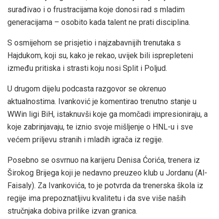
surađivao i o frustracijama koje donosi rad s mladim
generacijama – osobito kada talent ne prati disciplina.
S osmijehom se prisjetio i najzabavnijih trenutaka s
Hajdukom, koji su, kako je rekao, uvijek bili isprepleteni
između pritiska i strasti koju nosi Split i Poljud.
U drugom dijelu podcasta razgovor se okrenuo
aktualnostima. Ivanković je komentirao trenutno stanje u
WWin ligi BiH, istaknuvši koje ga momčadi impresioniraju, a
koje zabrinjavaju, te iznio svoje mišljenje o HNL-u i sve
većem priljevu stranih i mladih igrača iz regije.
Posebno se osvrnuo na karijeru Denisa Ćorića, trenera iz
Širokog Brijega koji je nedavno preuzeo klub u Jordanu (Al-
Faisaly). Za Ivankovića, to je potvrda da trenerska škola iz
regije ima prepoznatljivu kvalitetu i da sve više naših
stručnjaka dobiva prilike izvan granica.