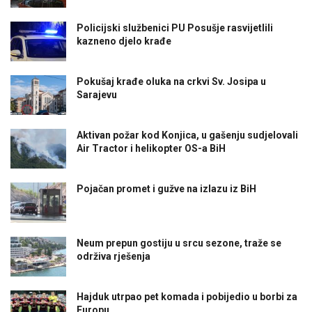
Policijski službenici PU Posušje rasvijetlili
kazneno djelo krađe
Pokušaj krađe oluka na crkvi Sv. Josipa u
Sarajevu
Aktivan požar kod Konjica, u gašenju sudjelovali
Air Tractor i helikopter OS-a BiH
Pojačan promet i gužve na izlazu iz BiH
Neum prepun gostiju u srcu sezone, traže se
održiva rješenja
Hajduk utrpao pet komada i pobijedio u borbi za
Europu