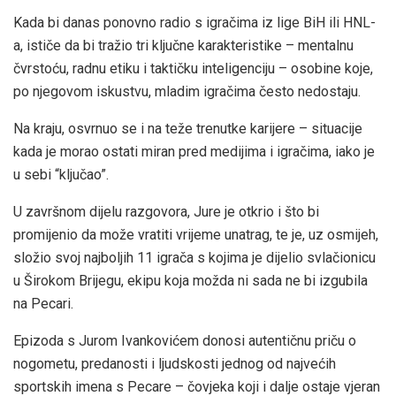
Kada bi danas ponovno radio s igračima iz lige BiH ili HNL-
a, ističe da bi tražio tri ključne karakteristike – mentalnu
čvrstoću, radnu etiku i taktičku inteligenciju – osobine koje,
po njegovom iskustvu, mladim igračima često nedostaju.
Na kraju, osvrnuo se i na teže trenutke karijere – situacije
kada je morao ostati miran pred medijima i igračima, iako je
u sebi “ključao”.
U završnom dijelu razgovora, Jure je otkrio i što bi
promijenio da može vratiti vrijeme unatrag, te je, uz osmijeh,
složio svoj najboljih 11 igrača s kojima je dijelio svlačionicu
u Širokom Brijegu, ekipu koja možda ni sada ne bi izgubila
na Pecari.
Epizoda s Jurom Ivankovićem donosi autentičnu priču o
nogometu, predanosti i ljudskosti jednog od najvećih
sportskih imena s Pecare – čovjeka koji i dalje ostaje vjeran