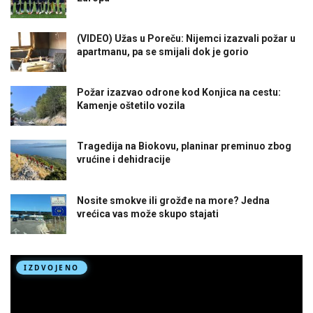
(VIDEO) Užas u Poreču: Nijemci izazvali požar u
apartmanu, pa se smijali dok je gorio
Požar izazvao odrone kod Konjica na cestu:
Kamenje oštetilo vozila
Tragedija na Biokovu, planinar preminuo zbog
vrućine i dehidracije
Nosite smokve ili grožđe na more? Jedna
vrećica vas može skupo stajati