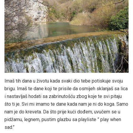
Imaš tih dana u životu kada svaki dio tebe potiskuje svoju
brigu. Imaš te dane koji te prisile da osmijeh sklanjaš sa lica
i nastavljaš hodati sa zabrinutošću zbog koje te svi pitaju
što ti je. Svi mi imamo te dane kada nam je ni do koga. Samo
nam je do kreveta. Da što prije kući dođem, uvučem se u
pidžamu, legnem, pustim glazbu sa playliste ” play when
sad.”