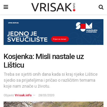
Kosjenka: Misli nastale uz
Lišticu
Treba se sjetiti onih dana kada si kraj rijeke Lištice
sjedio sa prijateljima i pričao o različitim temama
koje nam znače u životu.
Objavio
Vrisak.info
28/03/2020