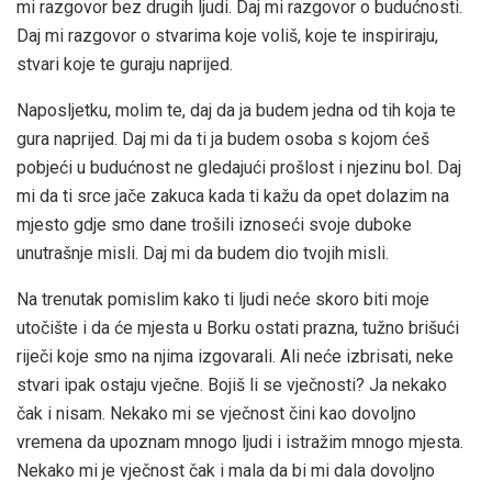
mi razgovor bez drugih ljudi. Daj mi razgovor o budućnosti.
Daj mi razgovor o stvarima koje voliš, koje te inspiriraju,
stvari koje te guraju naprijed.
Naposljetku, molim te, daj da ja budem jedna od tih koja te
gura naprijed. Daj mi da ti ja budem osoba s kojom ćeš
pobjeći u budućnost ne gledajući prošlost i njezinu bol. Daj
mi da ti srce jače zakuca kada ti kažu da opet dolazim na
mjesto gdje smo dane trošili iznoseći svoje duboke
unutrašnje misli. Daj mi da budem dio tvojih misli.
Na trenutak pomislim kako ti ljudi neće skoro biti moje
utočište i da će mjesta u Borku ostati prazna, tužno brišući
riječi koje smo na njima izgovarali. Ali neće izbrisati, neke
stvari ipak ostaju vječne. Bojiš li se vječnosti? Ja nekako
čak i nisam. Nekako mi se vječnost čini kao dovoljno
vremena da upoznam mnogo ljudi i istražim mnogo mjesta.
Nekako mi je vječnost čak i mala da bi mi dala dovoljno