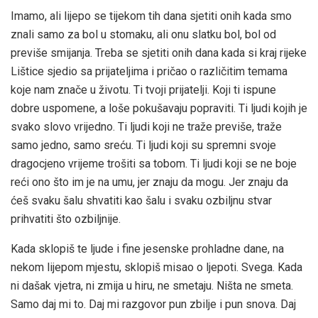
Imamo, ali lijepo se tijekom tih dana sjetiti onih kada smo
znali samo za bol u stomaku, ali onu slatku bol, bol od
previše smijanja. Treba se sjetiti onih dana kada si kraj rijeke
Lištice sjedio sa prijateljima i pričao o različitim temama
koje nam znače u životu. Ti tvoji prijatelji. Koji ti ispune
dobre uspomene, a loše pokušavaju popraviti. Ti ljudi kojih je
svako slovo vrijedno. Ti ljudi koji ne traže previše, traže
samo jedno, samo sreću. Ti ljudi koji su spremni svoje
dragocjeno vrijeme trošiti sa tobom. Ti ljudi koji se ne boje
reći ono što im je na umu, jer znaju da mogu. Jer znaju da
ćeš svaku šalu shvatiti kao šalu i svaku ozbiljnu stvar
prihvatiti što ozbiljnije.
Kada sklopiš te ljude i fine jesenske prohladne dane, na
nekom lijepom mjestu, sklopiš misao o ljepoti. Svega. Kada
ni dašak vjetra, ni zmija u hiru, ne smetaju. Ništa ne smeta.
Samo daj mi to. Daj mi razgovor pun zbilje i pun snova. Daj