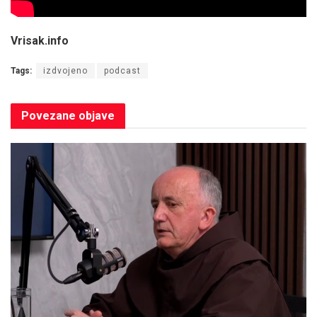
Vrisak.info
Tags:
izdvojeno
podcast
Povezane
objave