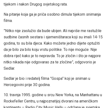
tijekom i nakon Drugog svjetskog rata.
Na pitanje koja ga je priča osobno dirnula tijekom snimanja
filma.
”Nitko nije zaslužio da bude ubijen. Ali najviše me rastužile
sudbine časnih sestara i sjemeništaraca koji su imali 14-15
godina, to su bila djeca. Kako možete jedno dijete optužiti
da je bilo za bilo koju vrstu politike. To nije moguće. Nije
dobra riječ kako je to nepravda. To je zločin i što je najgore
nitko nikada nije odgovarao za te zločine”, odgovorio je
Sedlar.
Sedlar je bio i redatelj filma ”Gospa” koji je sniman u
Hercegovini prije 30 godina.
10. travnja 1995. godine u srcu New Yorka, na Manhattanu u
Rockefeller Centru, u najpoznatijoj dvorani na američkom
kontinentu – Radio City Music Hallu – održana je svjetska