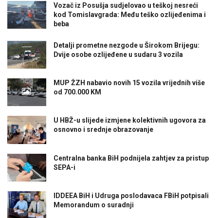
Vozač iz Posušja sudjelovao u teškoj nesreći
kod Tomislavgrada: Među teško ozlijeđenima i
beba
Detalji prometne nezgode u Širokom Brijegu:
Dvije osobe ozlijeđene u sudaru 3 vozila
MUP ŽZH nabavio novih 15 vozila vrijednih više
od 700.000 KM
U HBŽ-u slijede izmjene kolektivnih ugovora za
osnovno i srednje obrazovanje
Centralna banka BiH podnijela zahtjev za pristup
SEPA-i
IDDEEA BiH i Udruga poslodavaca FBiH potpisali
Memorandum o suradnji