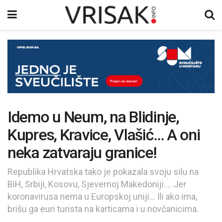
Idemo u Neum, na Blidinje,
Kupres, Kravice, Vlašić… A oni
neka zatvaraju granice!
Republika Hrvatska tako je pokazala svoju silu na
BiH, Srbiji, Kosovu, Sjevernoj Makedoniji.... Jer
koronavirusa nema u Europskoj uniji... Ili ako ima,
brišu ga euri turista na karticama i u novčanicima.