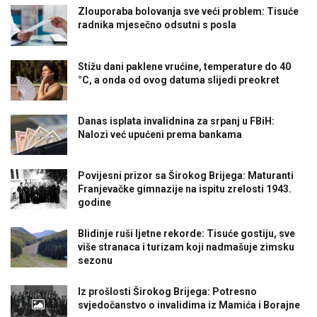
Zlouporaba bolovanja sve veći problem: Tisuće
radnika mjesečno odsutni s posla
Stižu dani paklene vrućine, temperature do 40
°C, a onda od ovog datuma slijedi preokret
Danas isplata invalidnina za srpanj u FBiH:
Nalozi već upućeni prema bankama
Povijesni prizor sa Širokog Brijega: Maturanti
Franjevačke gimnazije na ispitu zrelosti 1943.
godine
Blidinje ruši ljetne rekorde: Tisuće gostiju, sve
više stranaca i turizam koji nadmašuje zimsku
sezonu
Iz prošlosti Širokog Brijega: Potresno
svjedočanstvo o invalidima iz Mamića i Borajne