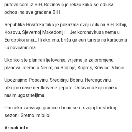
putovnicom iz BiH, Božinović je rekao kako se odluka
odnosi na sve građane BiH.
Republika Hrvatska tako je pokazala svoju silu na BiH, Srbiji,
Kosovu, Sjevernoj Makedoniji…. Jer koronavirusa nema u
Europskoj uniji… Ili ako ima, brišu ga euri turista na karticama
i u novčanicima.
Ukoliko ste planirali ljetovanje, vrijeme je za promjenu
planova. Idemo u Neum, na Blidinje, Kupres, Kravice, Vlašić…
Upoznajmo Posavinu, Središnju Bosnu, Hercegovinu,
otkrijmo naše neotkrivene ljepote. Ostavimo koju marku
našim ugostiteljima…
Oni neka zatvaraju granice i brinu se o svojoj turističkoj
sezoni. Sretno im bilo!
Vrisak.info