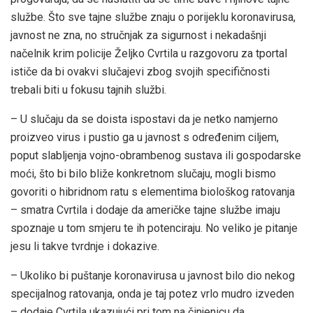
službe. Što sve tajne službe znaju o porijeklu koronavirusa,
javnost ne zna, no stručnjak za sigurnost i nekadašnji
načelnik krim policije Željko Cvrtila u razgovoru za tportal
ističe da bi ovakvi slučajevi zbog svojih specifičnosti
trebali biti u fokusu tajnih službi.
– U slučaju da se doista ispostavi da je netko namjerno
proizveo virus i pustio ga u javnost s određenim ciljem,
poput slabljenja vojno-obrambenog sustava ili gospodarske
moći, što bi bilo bliže konkretnom slučaju, mogli bismo
govoriti o hibridnom ratu s elementima biološkog ratovanja
– smatra Cvrtila i dodaje da američke tajne službe imaju
spoznaje u tom smjeru te ih potenciraju. No veliko je pitanje
jesu li takve tvrdnje i dokazive.
– Ukoliko bi puštanje koronavirusa u javnost bilo dio nekog
specijalnog ratovanja, onda je taj potez vrlo mudro izveden
– dodaje Cvrtila ukazujući pri tom na činjenicu da