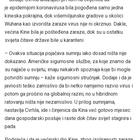
je epidemijom koronavirusa bila pogođena samo jedna
kineska pokrajina, dok višemilijunske gradove u okolici
Wuhana kao izvorišta zaraze virus nije ni okrznuo. Dakle,
većina Kine bila je pošteđena zaraze, dok su u ostatku
svijeta čitave države bile u karanteni.
– Ovakva situacija pojačava sumnju iako dosad ništa nije
dokazano. Američke sigurnosne službe, za koje znamo da
su najjače u svijetu, imaju nekakvih spoznaja koje bi mogle
potvrditi sumnju – kaže sigurnosni stručnjak. Dodaje i da je
javnosti teško zamislivo da bi netko namjerno razvio virus i
potom ga proširio na globalnoj razini, no u hibridnom
ratovanju ništa nije nezamislivo. U prilog sumnjama,
nastavlja Cvrtila, ide i činjenica da Kina već gotovo mjesec
dana gospodarski posluje i raste dok čitav svijet stagnira i
pada.
Podsjeća i da je većinski dio Kine, zbog izoliranosti zaraze