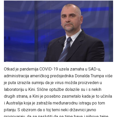
‎Otkad je pandemija COVID-19 uzela zamaha u SAD-u,
administracija američkog predsjednika Donalda Trumpa više
je puta izrazila sumnju da je virus možda proizveden u
laboratoriju u Kini. Slične optužbe dolazile su i s nekih
drugih strana, a Kini je posebno zasmetalo kada je to učinila
i Australija koja je zatražila međunarodnu istragu po tom
pitanju. S obzirom da o toj temi neki državnici javno
progovaraju, da se naslutiti da se time bave i njihove tajne