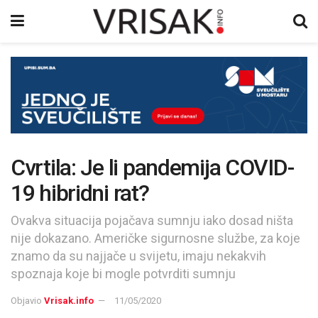
Cvrtila: Je li pandemija COVID-
19 hibridni rat?
Ovakva situacija pojačava sumnju iako dosad ništa
nije dokazano. Američke sigurnosne službe, za koje
znamo da su najjače u svijetu, imaju nekakvih
spoznaja koje bi mogle potvrditi sumnju
Objavio
Vrisak.info
11/05/2020