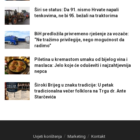
Širi se status: Da 91. nismo Hrvate napali
tenkovima, ne bi 95. bežali na traktorima
BiH predložila privremeno rješenje za vozače:
“Ne tražimo privilegije, nego mogućnost da
radimo”
Piletina u kremastom umaku od bijelog vina i
maslaca: Jelo koje će oduševiti i najzahtjevnija
nepca
Široki Brijeg u znaku tradicije: U petak
tradicionalna večer folklora na Trgu dr. Ante
Starčevića
Uvjeti korištenja
Marketing
Kontakt