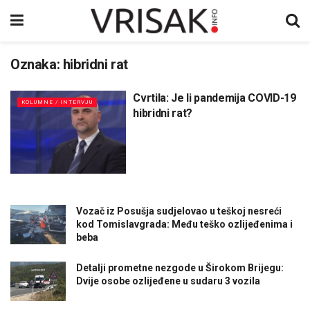
Oznaka:
hibridni rat
Cvrtila: Je li pandemija COVID-19
KOLUMNE / INTERVJU
hibridni rat?
Vozač iz Posušja sudjelovao u teškoj nesreći
kod Tomislavgrada: Među teško ozlijeđenima i
beba
Detalji prometne nezgode u Širokom Brijegu:
Dvije osobe ozlijeđene u sudaru 3 vozila