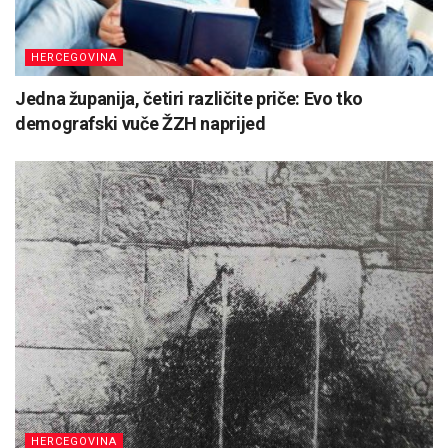
HERCEGOVINA
Jedna županija, četiri različite priče: Evo tko
demografski vuče ŽZH naprijed
HERCEGOVINA