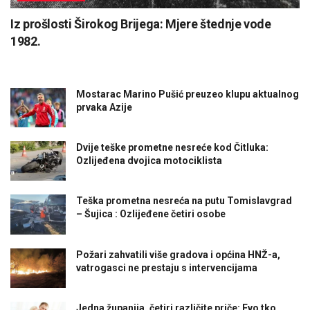
Iz prošlosti Širokog Brijega: Mjere štednje vode
1982.
Mostarac Marino Pušić preuzeo klupu aktualnog
prvaka Azije
Dvije teške prometne nesreće kod Čitluka:
Ozlijeđena dvojica motociklista
Teška prometna nesreća na putu Tomislavgrad
– Šujica : Ozlijeđene četiri osobe
Požari zahvatili više gradova i općina HNŽ-a,
vatrogasci ne prestaju s intervencijama
Jedna županija, četiri različite priče: Evo tko