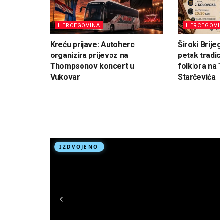
HERCEGOVINA
HERCEGOV
Kreću prijave: Autoherc
Široki Brije
organizira prijevoz na
petak tradi
Thompsonov koncert u
folklora na 
Vukovar
Starčevića