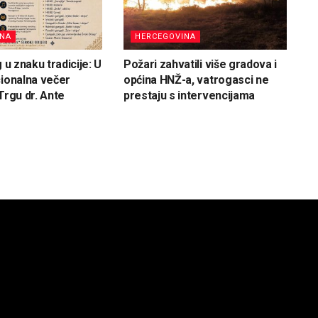
INA
HERCEGOVINA
g u znaku tradicije: U
Požari zahvatili više gradova i
cionalna večer
općina HNŽ-a, vatrogasci ne
Trgu dr. Ante
prestaju s intervencijama