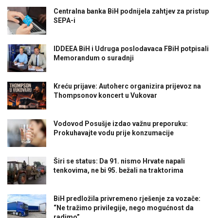
Centralna banka BiH podnijela zahtjev za pristup
SEPA-i
IDDEEA BiH i Udruga poslodavaca FBiH potpisali
Memorandum o suradnji
Kreću prijave: Autoherc organizira prijevoz na
Thompsonov koncert u Vukovar
Vodovod Posušje izdao važnu preporuku:
Prokuhavajte vodu prije konzumacije
Širi se status: Da 91. nismo Hrvate napali
tenkovima, ne bi 95. bežali na traktorima
BiH predložila privremeno rješenje za vozače:
“Ne tražimo privilegije, nego mogućnost da
radimo”