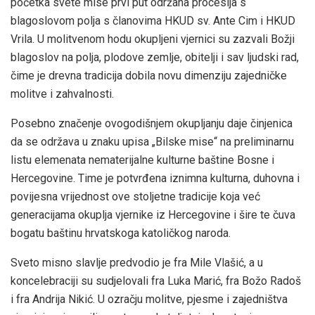
početka svete mise prvi put održana procesija s
blagoslovom polja s članovima HKUD sv. Ante Cim i HKUD
Vrila. U molitvenom hodu okupljeni vjernici su zazvali Božji
blagoslov na polja, plodove zemlje, obitelji i sav ljudski rad,
čime je drevna tradicija dobila novu dimenziju zajedničke
molitve i zahvalnosti.
Posebno značenje ovogodišnjem okupljanju daje činjenica
da se održava u znaku upisa „Bilske mise“ na preliminarnu
listu elemenata nematerijalne kulturne baštine Bosne i
Hercegovine. Time je potvrđena iznimna kulturna, duhovna i
povijesna vrijednost ove stoljetne tradicije koja već
generacijama okuplja vjernike iz Hercegovine i šire te čuva
bogatu baštinu hrvatskoga katoličkog naroda.
Sveto misno slavlje predvodio je fra Mile Vlašić, a u
koncelebraciji su sudjelovali fra Luka Marić, fra Božo Radoš
i fra Andrija Nikić. U ozračju molitve, pjesme i zajedništva