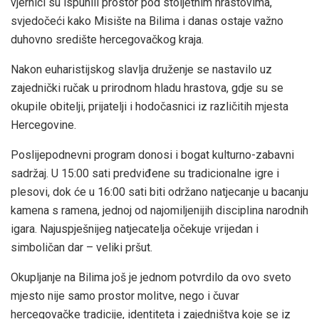
vjernici su ispunili prostor pod stoljetnim hrastovima,
svjedočeći kako Misište na Bilima i danas ostaje važno
duhovno središte hercegovačkog kraja.
Nakon euharistijskog slavlja druženje se nastavilo uz
zajednički ručak u prirodnom hladu hrastova, gdje su se
okupile obitelji, prijatelji i hodočasnici iz različitih mjesta
Hercegovine.
Poslijepodnevni program donosi i bogat kulturno-zabavni
sadržaj. U 15:00 sati predviđene su tradicionalne igre i
plesovi, dok će u 16:00 sati biti održano natjecanje u bacanju
kamena s ramena, jednoj od najomiljenijih disciplina narodnih
igara. Najuspješnijeg natjecatelja očekuje vrijedan i
simboličan dar – veliki pršut.
Okupljanje na Bilima još je jednom potvrdilo da ovo sveto
mjesto nije samo prostor molitve, nego i čuvar
hercegovačke tradicije, identiteta i zajedništva koje se iz