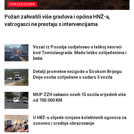
HERCEGOVINA
Požari zahvatili više gradova i općina HNŽ-a,
vatrogasci ne prestaju s intervencijama
Vozač iz Posušja sudjelovao u teškoj nesreći
kod Tomislavgrada: Među teško ozlijeđenima i
beba
Detalji prometne nezgode u Širokom Brijegu:
Dvije osobe ozlijeđene u sudaru 3 vozila
MUP ŽZH nabavio novih 15 vozila vrijednih više
od 700.000 KM
U HBŽ-u slijede izmjene kolektivnih ugovora za
osnovno i srednje obrazovanje