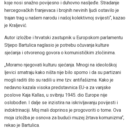
koje nosi snažno povijesno i duhovno nasljeđe. Stradanje
hercegovačkih franjevaca i brojnih nevinih ljudi ostavilo je
trajan trag u našem narodu i našoj kolektivnoj svijesti“, kazao
je Kraljević.
Autor izložbe i hrvatski zastupnik u Europskom parlamentu
Stjepo Bartulica naglasio je potrebu očuvanja kulture
sjećanja i otvorenog govora o komunističkim zločinima.
„Moramo njegovati kulturu sjećanja. Mnogi na ideološkoj
ljevici smatraju kako ništa nije bilo sporno i da su partizani
mogli raditi što su radili u ime tzv. antifašizma. Kako je
nedavno kazala visoka predstavnica EU-a za vanjske
poslove Kaja Kallas, u svibnju 1945. dio Europe nije
oslobođen. I dalje se inzistira na iskrivljavanju povijesti i
indoktrinaciji. Moj mali doprinos je progovoriti o tome. Ova
moja izložba je osnova za budući muzej žrtava komunizma“,
rekao je Bartulica.