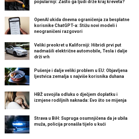
popularniji: Zašto ga ljudi drže kraj kreveta?
OpenAI ukida dnevna ograničenja za besplatne
korisnike ChatGPT-a: Stižu novi modeli i
neograničeni razgovori
Veliki preokret u Kaliforniji: Hibridi prvi put
nadmašili električne automobile, Tesla i dalje
drži vrh
Pušenje i dalje veliki problem u EU: Objavljena
ljestvica zemalja s najviše korisnika duhana
HBŽ usvojila odluku o dječjem doplatku i
izmjene rodiljnih naknada: Evo što se mijenja
Strava u BiH: Supruga osumnjičena da je ubila
muža, policija pronašla tijelo u kući