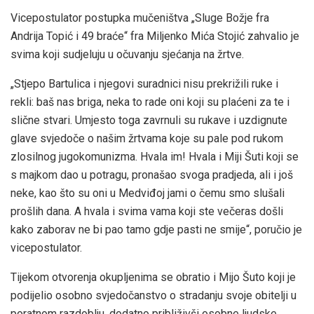
Vicepostulator postupka mučeništva „Sluge Božje fra
Andrija Topić i 49 braće“ fra Miljenko Mića Stojić zahvalio je
svima koji sudjeluju u očuvanju sjećanja na žrtve.
„Stjepo Bartulica i njegovi suradnici nisu prekrižili ruke i
rekli: baš nas briga, neka to rade oni koji su plaćeni za te i
slične stvari. Umjesto toga zavrnuli su rukave i uzdignute
glave svjedoče o našim žrtvama koje su pale pod rukom
zlosilnog jugokomunizma. Hvala im! Hvala i Miji Šuti koji se
s majkom dao u potragu, pronašao svoga pradjeda, ali i još
neke, kao što su oni u Medviđoj jami o čemu smo slušali
prošlih dana. A hvala i svima vama koji ste večeras došli
kako zaborav ne bi pao tamo gdje pasti ne smije“, poručio je
vicepostulator.
Tijekom otvorenja okupljenima se obratio i Mijo Šuto koji je
podijelio osobno svjedočanstvo o stradanju svoje obitelji u
poratnom razdoblju, dodatno približivši osobne ljudske