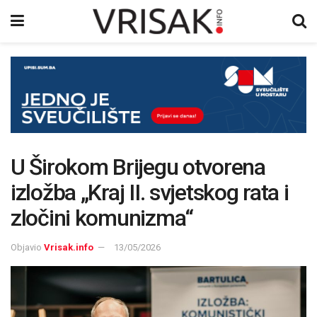
U Širokom Brijegu otvorena
izložba „Kraj II. svjetskog rata i
zločini komunizma“
Objavio
Vrisak.info
13/05/2026