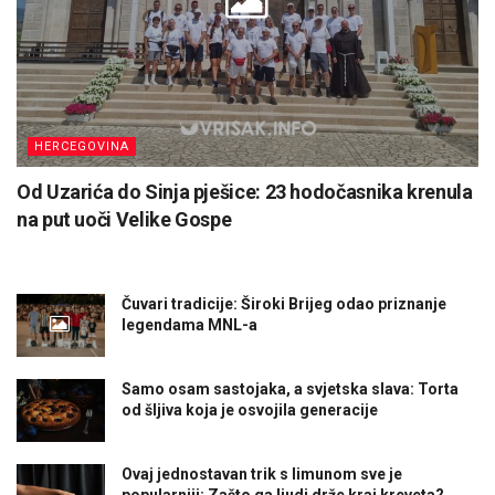
HERCEGOVINA
Od Uzarića do Sinja pješice: 23 hodočasnika krenula
na put uoči Velike Gospe
Čuvari tradicije: Široki Brijeg odao priznanje
legendama MNL-a
Samo osam sastojaka, a svjetska slava: Torta
od šljiva koja je osvojila generacije
Ovaj jednostavan trik s limunom sve je