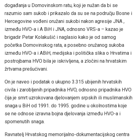
događanja u Domovinskom ratu, koji je nužan da bi se
razumio sam sukob i prikazalo da su se na području Bosne i
Hercegovine vođeni oružani sukobi nakon agresije JNA ,
između HVO-a i A BiH i JNA, odnosno VRS-a – kazao je
brigadir Petar Kolakušić i naglasio kako je od samog
početka Domovinskog rata, a posebno oružanog sukoba
između HVO-a i ABiH, medijska i politička slika o Hrvatima i
postrojbama HVO bila je iskrivljena, a zločini na hrvatskim
žrtvama prešućivani.
On je naveo i podatak o ukupno 3.315 ubijenih hrvatskih
civila i zarobljenih pripadnika HVO, odnosno pripadnika HVO
čija je smrt uzrokovana djelovanjem srpskih ili muslimanskih
snaga u BiH od 1991. do 1995. godine u okolnostima koje
se ne odnose izravna bojna djelovanja između HVO-a i
spomenutih snaga.
Ravnatelj Hrvatskog memorijalno-dokumentacijskog centra