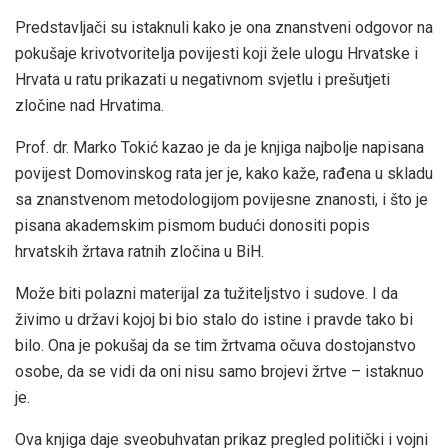
Predstavljači su istaknuli kako je ona znanstveni odgovor na
pokušaje krivotvoritelja povijesti koji žele ulogu Hrvatske i
Hrvata u ratu prikazati u negativnom svjetlu i prešutjeti
zločine nad Hrvatima.
Prof. dr. Marko Tokić kazao je da je knjiga najbolje napisana
povijest Domovinskog rata jer je, kako kaže, rađena u skladu
sa znanstvenom metodologijom povijesne znanosti, i što je
pisana akademskim pismom budući donositi popis
hrvatskih žrtava ratnih zločina u BiH.
Može biti polazni materijal za tužiteljstvo i sudove. I da
živimo u državi kojoj bi bio stalo do istine i pravde tako bi
bilo. Ona je pokušaj da se tim žrtvama očuva dostojanstvo
osobe, da se vidi da oni nisu samo brojevi žrtve – istaknuo
je.
Ova knjiga daje sveobuhvatan prikaz pregled politički i vojni