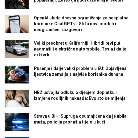
popularniji: Zašto ga ljudi drže kraj kreveta?
OpenAI ukida dnevna ograničenja za besplatne
korisnike ChatGPT-a: Stižu novi modeli i
neograničeni razgovori
Veliki preokret u Kaliforniji: Hibridi prvi put
nadmašili električne automobile, Tesla i dalje
drži vrh
Pušenje i dalje veliki problem u EU: Objavljena
ljestvica zemalja s najviše korisnika duhana
HBŽ usvojila odluku o dječjem doplatku i
izmjene rodiljnih naknada: Evo što se mijenja
Strava u BiH: Supruga osumnjičena da je ubila
muža, policija pronašla tijelo u kući