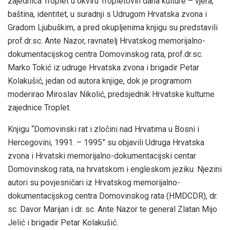
zajednica Troplet u okviru Tropletovih dana kulture – vjera,
baština, identitet, u suradnji s Udrugom Hrvatska zvona i
Gradom Ljubuškim, a pred okupljenima knjigu su predstavili
prof.dr.sc. Ante Nazor, ravnatelj Hrvatskog memorijalno-
dokumentacijskog centra Domovinskog rata, prof.dr.sc.
Marko Tokić iz udruge Hrvatska zvona i brigadir Petar
Kolakušić, jedan od autora knjige, dok je programom
moderirao Miroslav Nikolić, predsjednik Hrvatske kulturne
zajednice Troplet.
Knjigu “Domovinski rat i zločini nad Hrvatima u Bosni i
Hercegovini, 1991. – 1995” su objavili Udruga Hrvatska
zvona i Hrvatski memorijalno-dokumentacijski centar
Domovinskog rata, na hrvatskom i engleskom jeziku. Njezini
autori su povjesničari iz Hrvatskog memorijalno-
dokumentacijskog centra Domovinskog rata (HMDCDR), dr.
sc. Davor Marijan i dr. sc. Ante Nazor te general Zlatan Mijo
Jelić i brigadir Petar Kolakušić.