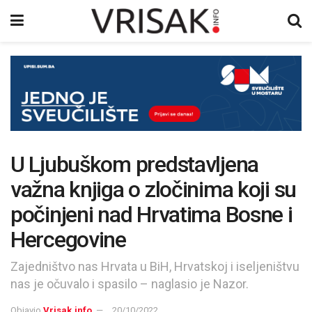
U Ljubuškom predstavljena
važna knjiga o zločinima koji su
počinjeni nad Hrvatima Bosne i
Hercegovine
Zajedništvo nas Hrvata u BiH, Hrvatskoj i iseljeništvu
nas je očuvalo i spasilo – naglasio je Nazor.
Objavio
Vrisak.info
20/10/2022