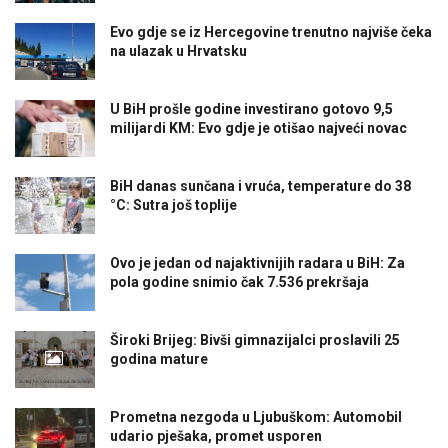
Evo gdje se iz Hercegovine trenutno najviše čeka
na ulazak u Hrvatsku
U BiH prošle godine investirano gotovo 9,5
milijardi KM: Evo gdje je otišao najveći novac
BiH danas sunčana i vruća, temperature do 38
°C: Sutra još toplije
Ovo je jedan od najaktivnijih radara u BiH: Za
pola godine snimio čak 7.536 prekršaja
Široki Brijeg: Bivši gimnazijalci proslavili 25
godina mature
Prometna nezgoda u Ljubuškom: Automobil
udario pješaka, promet usporen