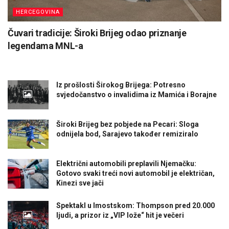
HERCEGOVINA
Čuvari tradicije: Široki Brijeg odao priznanje
legendama MNL-a
Iz prošlosti Širokog Brijega: Potresno
svjedočanstvo o invalidima iz Mamića i Borajne
Široki Brijeg bez pobjede na Pecari: Sloga
odnijela bod, Sarajevo također remiziralo
Električni automobili preplavili Njemačku:
Gotovo svaki treći novi automobil je električan,
Kinezi sve jači
Spektakl u Imostskom: Thompson pred 20.000
ljudi, a prizor iz „VIP lože“ hit je večeri