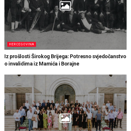
HERCEGOVINA
Iz prošlosti Širokog Brijega: Potresno svjedočanstvo
o invalidima iz Mamića i Borajne