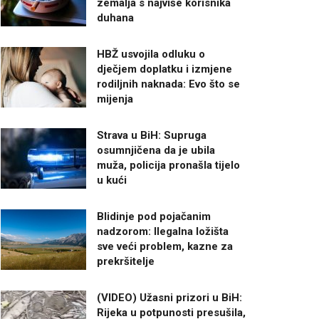
zemalja s najviše korisnika
duhana
HBŽ usvojila odluku o
dječjem doplatku i izmjene
rodiljnih naknada: Evo što se
mijenja
Strava u BiH: Supruga
osumnjičena da je ubila
muža, policija pronašla tijelo
u kući
Blidinje pod pojačanim
nadzorom: Ilegalna ložišta
sve veći problem, kazne za
prekršitelje
(VIDEO) Užasni prizori u BiH:
Rijeka u potpunosti presušila,