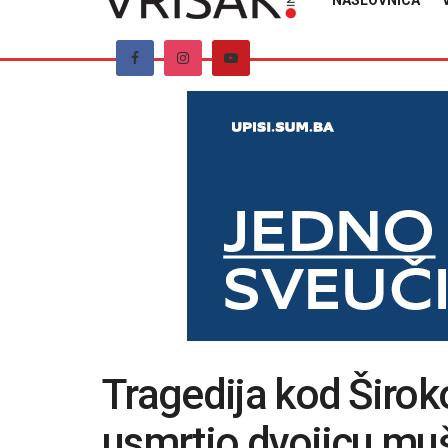
NASLOVNICA
Tragedija kod Širok
usmrtio dvojicu mu