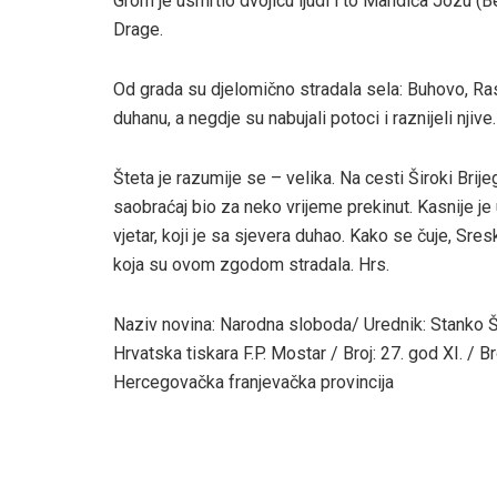
Grom je usmrtio dvojicu ljudi i to Mandića Jozu (
Drage.
Od grada su djelomično stradala sela: Buhovo, Ras
duhanu, a negdje su nabujali potoci i raznijeli njive.
Šteta je razumije se – velika. Na cesti Široki Brije
saobraćaj bio za neko vrijeme prekinut. Kasnije je 
vjetar, koji je sa sjevera duhao. Kako se čuje, Sre
koja su ovom zgodom stradala. Hrs.
Naziv novina: Narodna sloboda/ Urednik: Stanko Š
Hrvatska tiskara F.P. Mostar / Broj: 27. god XI. / Br
Hercegovačka franjevačka provincija