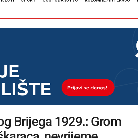
VIJESTI
SPORT
GOSPODARSTVO
KOLUMNE / INTERVJU
og Brijega 1929.: Grom
škaraca, nevrijeme