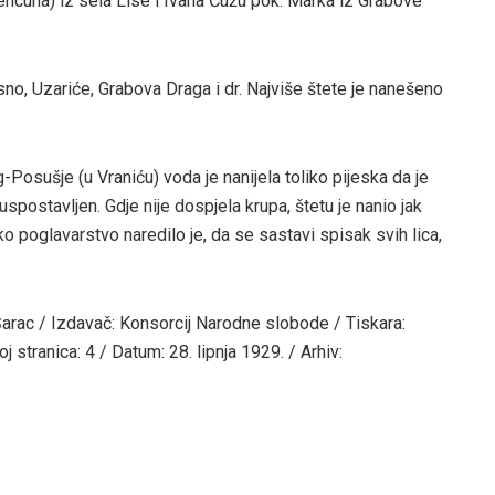
Bencuna) iz sela Lise i Ivana Ćužu pok. Marka iz Grabove
no, Uzariće, Grabova Draga i dr. Najviše štete je nanešeno
g-Posušje (u Vraniću) voda je nanijela toliko pijeska da je
uspostavljen. Gdje nije dospjela krupa, štetu je nanio jak
sko poglavarstvo naredilo je, da se sastavi spisak svih lica,
arac / Izdavač: Konsorcij Narodne slobode / Tiskara:
oj stranica: 4 / Datum: 28. lipnja 1929. / Arhiv: