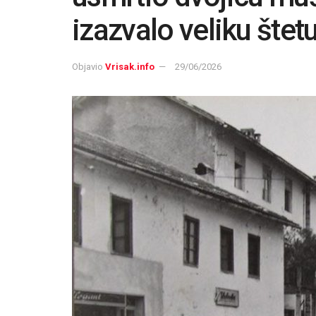
izazvalo veliku štet
Objavio
Vrisak.info
29/06/2026