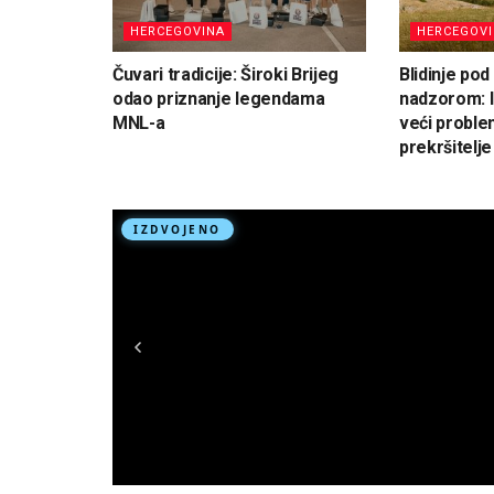
HERCEGOVINA
HERCEGOV
Čuvari tradicije: Široki Brijeg
Blidinje po
odao priznanje legendama
nadzorom: I
MNL-a
veći proble
prekršitelje