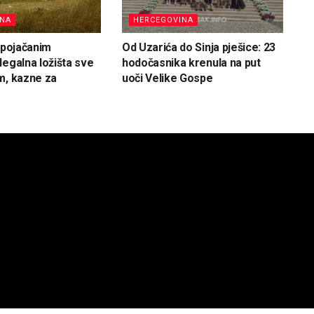
INA
HERCEGOVINA
d pojačanim
Od Uzarića do Sinja pješice: 23
legalna ložišta sve
hodočasnika krenula na put
m, kazne za
uoči Velike Gospe