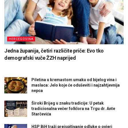
HERCEGOVINA
Jedna županija, četiri različite priče: Evo tko
demografski vuče ŽZH naprijed
Piletina u kremastom umaku od bijelog vina i
maslaca: Jelo koje će oduševiti i najzahtjevnija
nepca
Široki Brijeg u znaku tradicije: U petak
tradicionalna večer folklora na Trgu dr. Ante
Starčevića
HSP BiH traži preispitivanje odluke o ovjeri