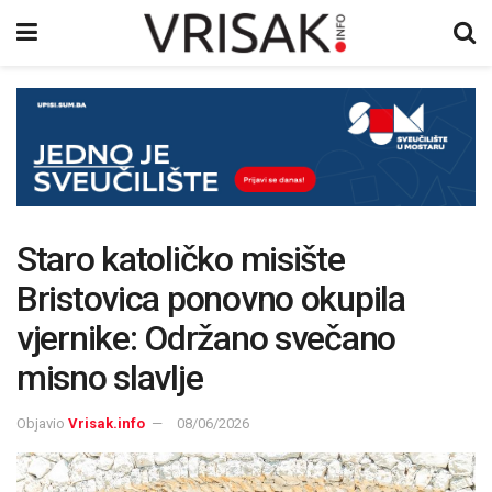
Staro katoličko misište
Bristovica ponovno okupila
vjernike: Održano svečano
misno slavlje
Objavio
Vrisak.info
08/06/2026