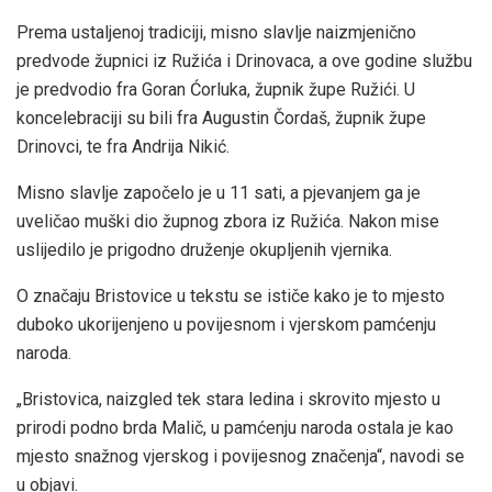
Prema ustaljenoj tradiciji, misno slavlje naizmjenično
predvode župnici iz Ružića i Drinovaca, a ove godine službu
je predvodio fra Goran Ćorluka, župnik župe Ružići. U
koncelebraciji su bili fra Augustin Čordaš, župnik župe
Drinovci, te fra Andrija Nikić.
Misno slavlje započelo je u 11 sati, a pjevanjem ga je
uveličao muški dio župnog zbora iz Ružića. Nakon mise
uslijedilo je prigodno druženje okupljenih vjernika.
O značaju Bristovice u tekstu se ističe kako je to mjesto
duboko ukorijenjeno u povijesnom i vjerskom pamćenju
naroda.
„Bristovica, naizgled tek stara ledina i skrovito mjesto u
prirodi podno brda Malič, u pamćenju naroda ostala je kao
mjesto snažnog vjerskog i povijesnog značenja“, navodi se
u objavi.