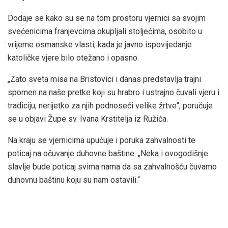
Dodaje se kako su se na tom prostoru vjernici sa svojim
svećenicima franjevcima okupljali stoljećima, osobito u
vrijeme osmanske vlasti, kada je javno ispovijedanje
katoličke vjere bilo otežano i opasno.
„Zato sveta misa na Bristovici i danas predstavlja trajni
spomen na naše pretke koji su hrabro i ustrajno čuvali vjeru i
tradiciju, nerijetko za njih podnoseći velike žrtve“, poručuje
se u objavi Župe sv. Ivana Krstitelja iz Ružića.
Na kraju se vjernicima upućuje i poruka zahvalnosti te
poticaj na očuvanje duhovne baštine: „Neka i ovogodišnje
slavlje bude poticaj svima nama da sa zahvalnošću čuvamo
duhovnu baštinu koju su nam ostavili.“