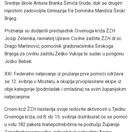
Srednje škole Antuna Branka Šimića Grude, dok se drugim
mjestom zadovoljila Gimnazija fra Dominika Mandića Široki
Brijeg.
Priznanja su dodijelili predsjednik Crvenoga križa ŽZH
Josip Zelenika, ravnatelj Uprave Civilne zaštite ŽZH dr.sc.
Drago Martinović, pomoćnik gradonačelnika Širokoga
Brijega za civilnu zaštitu Željko Vukoja te sudac u poligonu
Joško Bebek.
XXI. Federalno natjecanje iz pružanja prve pomoći održava
se 12. svibnja u Mostaru, a okuplja prvoplasirane ekipe iz
obje kategorije (podmladak i omladina) na svim županijskim
natjecanjima.
Crveni križ ŽZH nastavlja svoje redovite aktivnosti u Tjednu
Crvenoga križa, od 8. do 15. svibnja distribuirat će se pomoć
u vidu 182 paketa hranepotrebitima na području Županije