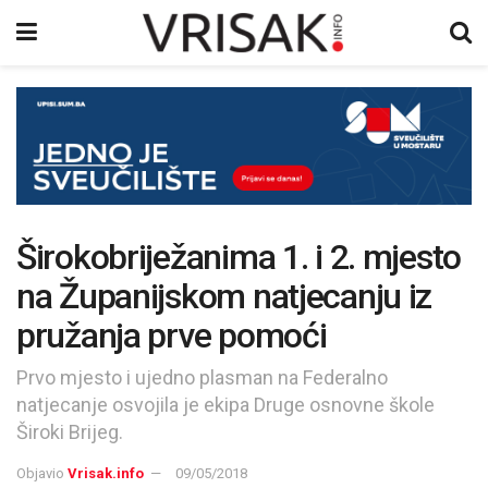
Širokobriježanima 1. i 2. mjesto
na Županijskom natjecanju iz
pružanja prve pomoći
Prvo mjesto i ujedno plasman na Federalno
natjecanje osvojila je ekipa Druge osnovne škole
Široki Brijeg.
Objavio
Vrisak.info
09/05/2018