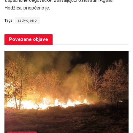
Zapadnohercegovačke, zahvaljujući ostavštini Agana
Hodžića, priopćeno je.
Tags:
izdvojeno
Povezane
objave