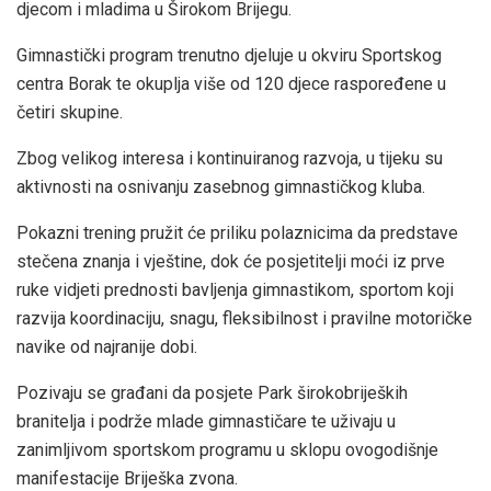
djecom i mladima u Širokom Brijegu.
Gimnastički program trenutno djeluje u okviru Sportskog
centra Borak te okuplja više od 120 djece raspoređene u
četiri skupine.
Zbog velikog interesa i kontinuiranog razvoja, u tijeku su
aktivnosti na osnivanju zasebnog gimnastičkog kluba.
Pokazni trening pružit će priliku polaznicima da predstave
stečena znanja i vještine, dok će posjetitelji moći iz prve
ruke vidjeti prednosti bavljenja gimnastikom, sportom koji
razvija koordinaciju, snagu, fleksibilnost i pravilne motoričke
navike od najranije dobi.
Pozivaju se građani da posjete Park širokobrijeških
branitelja i podrže mlade gimnastičare te uživaju u
zanimljivom sportskom programu u sklopu ovogodišnje
manifestacije Briješka zvona.