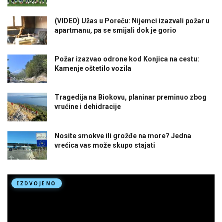
(VIDEO) Užas u Poreču: Nijemci izazvali požar u
apartmanu, pa se smijali dok je gorio
Požar izazvao odrone kod Konjica na cestu:
Kamenje oštetilo vozila
Tragedija na Biokovu, planinar preminuo zbog
vrućine i dehidracije
Nosite smokve ili grožđe na more? Jedna
vrećica vas može skupo stajati