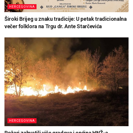
HERCEGOVINA
Široki Brijeg u znaku tradicije: U petak tradicionalna
večer folklora na Trgu dr. Ante Starčevića
HERCEGOVINA
Požari zahvatili više gradova i općina HNŽ-a,