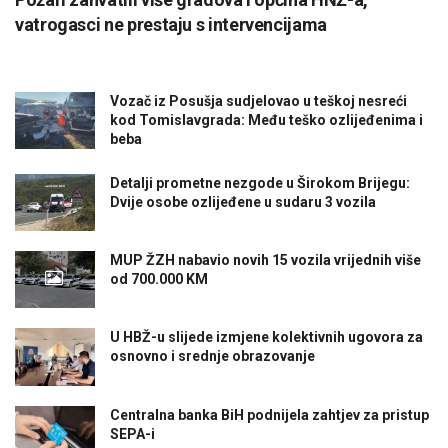
vatrogasci ne prestaju s intervencijama
Vozač iz Posušja sudjelovao u teškoj nesreći
kod Tomislavgrada: Među teško ozlijeđenima i
beba
Detalji prometne nezgode u Širokom Brijegu:
Dvije osobe ozlijeđene u sudaru 3 vozila
MUP ŽZH nabavio novih 15 vozila vrijednih više
od 700.000 KM
U HBŽ-u slijede izmjene kolektivnih ugovora za
osnovno i srednje obrazovanje
Centralna banka BiH podnijela zahtjev za pristup
SEPA-i