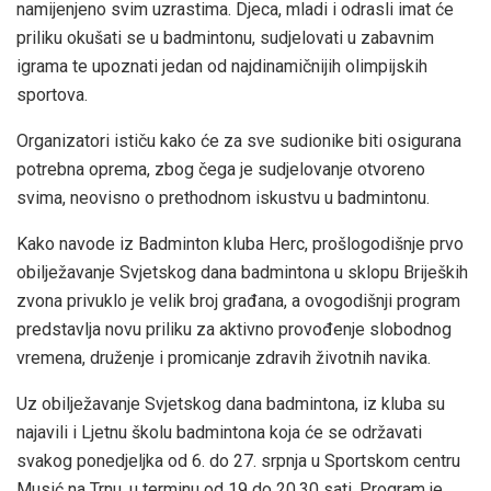
namijenjeno svim uzrastima. Djeca, mladi i odrasli imat će
priliku okušati se u badmintonu, sudjelovati u zabavnim
igrama te upoznati jedan od najdinamičnijih olimpijskih
sportova.
Organizatori ističu kako će za sve sudionike biti osigurana
potrebna oprema, zbog čega je sudjelovanje otvoreno
svima, neovisno o prethodnom iskustvu u badmintonu.
Kako navode iz Badminton kluba Herc, prošlogodišnje prvo
obilježavanje Svjetskog dana badmintona u sklopu Brijeških
zvona privuklo je velik broj građana, a ovogodišnji program
predstavlja novu priliku za aktivno provođenje slobodnog
vremena, druženje i promicanje zdravih životnih navika.
Uz obilježavanje Svjetskog dana badmintona, iz kluba su
najavili i Ljetnu školu badmintona koja će se održavati
svakog ponedjeljka od 6. do 27. srpnja u Sportskom centru
Musić na Trnu, u terminu od 19 do 20.30 sati. Program je