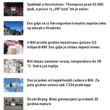
Spektakl u Imostskom: Thompson pred 20.000
ljudi, a prizor iz „VIP lože“ hit je večeri
Evo gdje se iz Hercegovine trenutno najviše čeka
na ulazak u Hrvatsku
U BiH prošle godine investirano gotovo 9,5
milijardi KM: Evo gdje je otišao najveći novac
BiH danas sunčana i vruća, temperature do 38
°C: Sutra još toplije
Ovo je jedan od najaktivnijih radara u BiH: Za
pola godine snimio čak 7.536 prekršaja
Široki Brijeg: Bivši gimnazijalci proslavili 25
godina mature