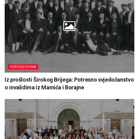
HERCEGOVINA
Iz prošlosti Širokog Brijega: Potresno svjedočanstvo
o invalidima iz Mamića i Borajne