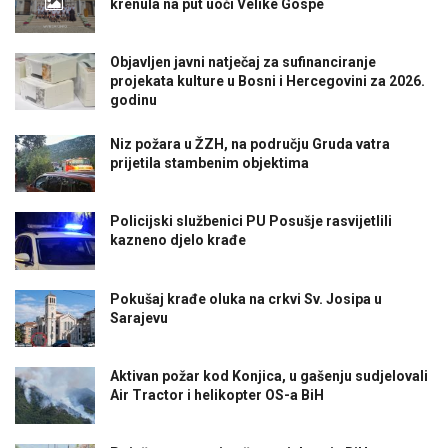
krenula na put uoči Velike Gospe
Objavljen javni natječaj za sufinanciranje
projekata kulture u Bosni i Hercegovini za 2026.
godinu
Niz požara u ŽZH, na području Gruda vatra
prijetila stambenim objektima
Policijski službenici PU Posušje rasvijetlili
kazneno djelo krađe
Pokušaj krađe oluka na crkvi Sv. Josipa u
Sarajevu
Aktivan požar kod Konjica, u gašenju sudjelovali
Air Tractor i helikopter OS-a BiH