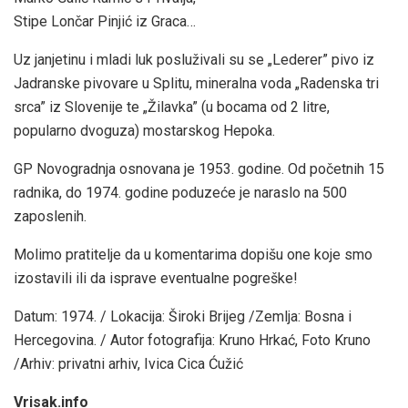
Stipe Lončar Pinjić iz Graca…
Uz janjetinu i mladi luk posluživali su se „Lederer” pivo iz
Jadranske pivovare u Splitu, mineralna voda „Radenska tri
srca” iz Slovenije te „Žilavka” (u bocama od 2 litre,
popularno dvoguza) mostarskog Hepoka.
GP Novogradnja osnovana je 1953. godine. Od početnih 15
radnika, do 1974. godine poduzeće je naraslo na 500
zaposlenih.
Molimo pratitelje da u komentarima dopišu one koje smo
izostavili ili da isprave eventualne pogreške!
Datum: 1974. / Lokacija: Široki Brijeg /Zemlja: Bosna i
Hercegovina. / Autor fotografija: Kruno Hrkać, Foto Kruno
/Arhiv: privatni arhiv, Ivica Cica Ćužić
Vrisak.info