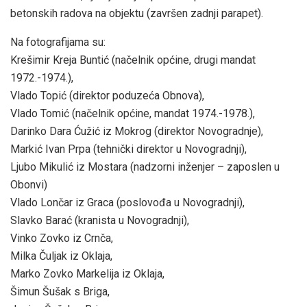
betonskih radova na objektu (završen zadnji parapet).
Na fotografijama su:
Krešimir Kreja Buntić (načelnik općine, drugi mandat
1972.-1974.),
Vlado Topić (direktor poduzeća Obnova),
Vlado Tomić (načelnik općine, mandat 1974.-1978.),
Darinko Dara Ćužić iz Mokrog (direktor Novogradnje),
Markić Ivan Prpa (tehnički direktor u Novogradnji),
Ljubo Mikulić iz Mostara (nadzorni inženjer – zaposlen u
Obonvi)
Vlado Lončar iz Graca (poslovođa u Novogradnji),
Slavko Barać (kranista u Novogradnji),
Vinko Zovko iz Crnča,
Milka Čuljak iz Oklaja,
Marko Zovko Markelija iz Oklaja,
Šimun Šušak s Briga,