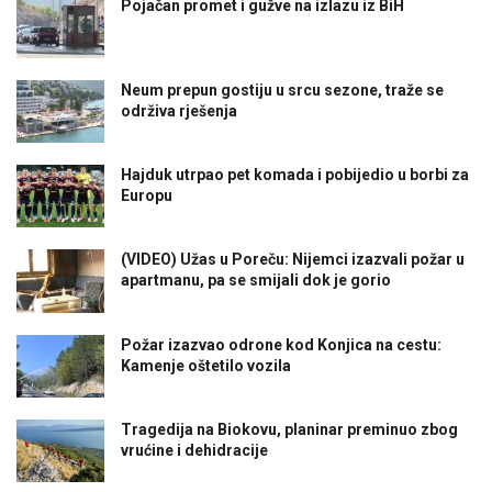
Pojačan promet i gužve na izlazu iz BiH
Neum prepun gostiju u srcu sezone, traže se
održiva rješenja
Hajduk utrpao pet komada i pobijedio u borbi za
Europu
(VIDEO) Užas u Poreču: Nijemci izazvali požar u
apartmanu, pa se smijali dok je gorio
Požar izazvao odrone kod Konjica na cestu:
Kamenje oštetilo vozila
Tragedija na Biokovu, planinar preminuo zbog
vrućine i dehidracije