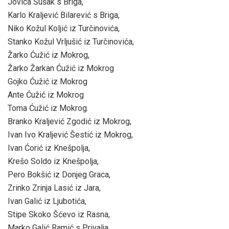
Jovica Šušak s Briga,
Karlo Kraljević Bilarević s Briga,
Niko Kožul Koljić iz Turčinovića,
Stanko Kožul Vrljušić iz Turčinovića,
Žarko Ćužić iz Mokrog,
Žarko Žarkan Ćužić iz Mokrog
Gojko Ćužić iz Mokrog
Ante Ćužić iz Mokrog
Toma Ćužić iz Mokrog.
Branko Kraljević Zgodić iz Mokrog,
Ivan Ivo Kraljević Šestić iz Mokrog,
Ivan Ćorić iz Knešpolja,
Krešo Soldo iz Knešpolja,
Pero Bokšić iz Donjeg Graca,
Zrinko Zrinja Lasić iz Jara,
Ivan Galić iz Ljubotića,
Stipe Skoko Šćevo iz Rasna,
Marko Galić Ramić s Privalja,