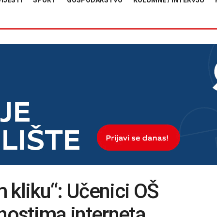
VIJESTI
SPORT
GOSPODARSTVO
KOLUMNE / INTERVJU
 kliku“: Učenici OŠ
snostima interneta