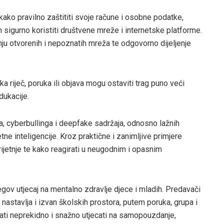
 kako pravilno zaštititi svoje račune i osobne podatke,
in sigurno koristiti društvene mreže i internetske platforme.
nju otvorenih i nepoznatih mreža te odgovorno dijeljenje
a riječ, poruka ili objava mogu ostaviti trag puno veći
dukacije.
, cyberbullinga i deepfake sadržaja, odnosno lažnih
ne inteligencije. Kroz praktične i zanimljive primjere
jetnje te kako reagirati u neugodnim i opasnim
egov utjecaj na mentalno zdravlje djece i mladih. Predavači
 nastavlja i izvan školskih prostora, putem poruka, grupa i
ati neprekidno i snažno utjecati na samopouzdanje,