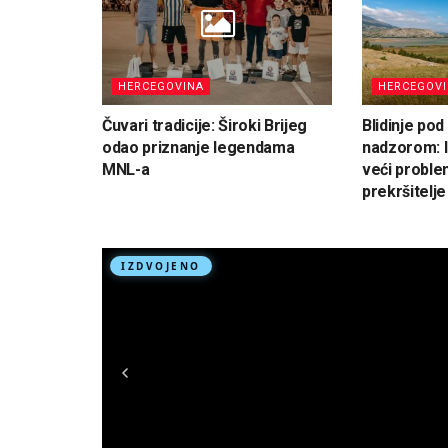
HERCEGOVINA
HERCEGOV
Čuvari tradicije: Široki Brijeg
Blidinje po
odao priznanje legendama
nadzorom: I
MNL-a
veći proble
prekršitelje