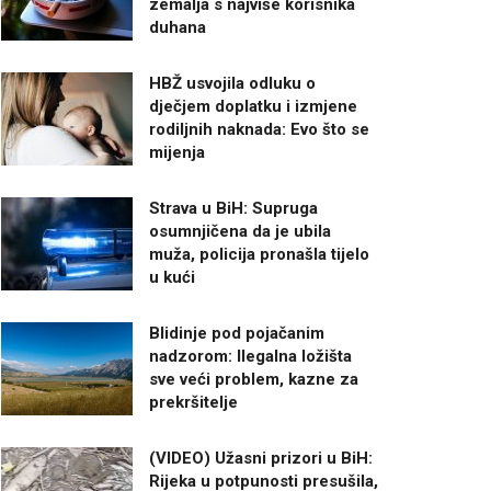
zemalja s najviše korisnika
duhana
HBŽ usvojila odluku o
dječjem doplatku i izmjene
rodiljnih naknada: Evo što se
mijenja
Strava u BiH: Supruga
osumnjičena da je ubila
muža, policija pronašla tijelo
u kući
Blidinje pod pojačanim
nadzorom: Ilegalna ložišta
sve veći problem, kazne za
prekršitelje
(VIDEO) Užasni prizori u BiH:
Rijeka u potpunosti presušila,