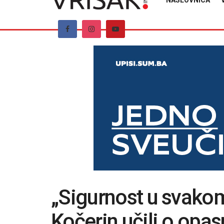
NASLOVNICA
„Sigurnost u svakom
Kočerin učili o opa