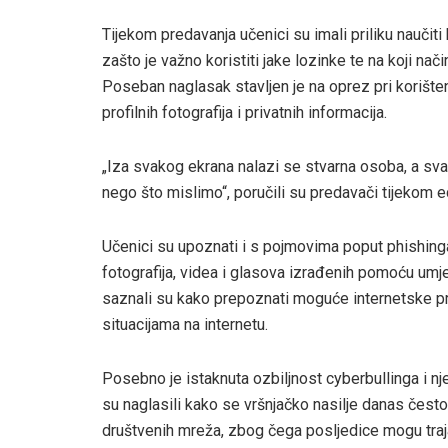
Tijekom predavanja učenici su imali priliku naučiti
zašto je važno koristiti jake lozinke te na koji nač
Poseban naglasak stavljen je na oprez pri korište
profilnih fotografija i privatnih informacija.
„Iza svakog ekrana nalazi se stvarna osoba, a svak
nego što mislimo“, poručili su predavači tijekom e
Učenici su upoznati i s pojmovima poput phishinga
fotografija, videa i glasova izrađenih pomoću umjet
saznali su kako prepoznati moguće internetske pri
situacijama na internetu.
Posebno je istaknuta ozbiljnost cyberbullinga i nj
su naglasili kako se vršnjačko nasilje danas često
društvenih mreža, zbog čega posljedice mogu traj