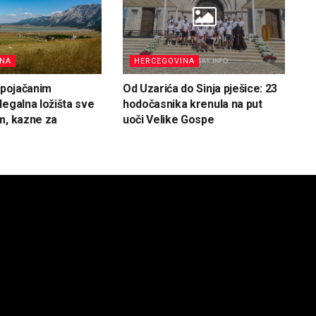
INA
HERCEGOVINA
d pojačanim
Od Uzarića do Sinja pješice: 23
legalna ložišta sve
hodočasnika krenula na put
m, kazne za
uoči Velike Gospe