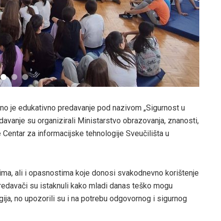
žano je edukativno predavanje pod nazivom „Sigurnost u
edavanje su organizirali Ministarstvo obrazovanja, znanosti,
Centar za informacijske tehnologije Sveučilišta u
tima, ali i opasnostima koje donosi svakodnevno korištenje
Predavači su istaknuli kako mladi danas teško mogu
gija, no upozorili su i na potrebu odgovornog i sigurnog