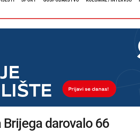
VIJESTI
SPORT
GOSPODARSTVO
KOLUMNE / INTERVJU
 Brijega darovalo 66