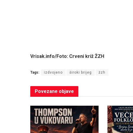
Vrisak.info/Foto: Crveni križ ŽZH
Tags:
izdvojeno
široki brijeg
žzh
Povezane
objave