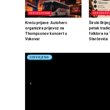
HERCEGOVINA
HERCEGOV
Kreću prijave: Autoherc
Široki Brije
organizira prijevoz na
petak tradi
Thompsonov koncert u
folklora na 
Vukovar
Starčevića