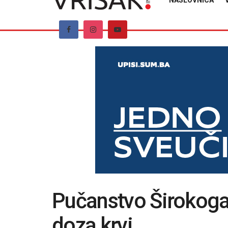
NASLOVNICA
Pučanstvo Širokoga
doza krvi