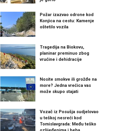
Požar izazvao odrone kod
Konjica na cestu: Kamenje
oštetilo vozila
Tragedija na Biokovu,
planinar preminuo zbog
vrućine i dehidracije
Nosite smokve ili grožđe na
more? Jedna vrećica vas
može skupo stajati
Vozač iz Posušja sudjelovao
u teškoj nesreći kod
Tomislavgrada: Među teško
ozlijeđenima i beba