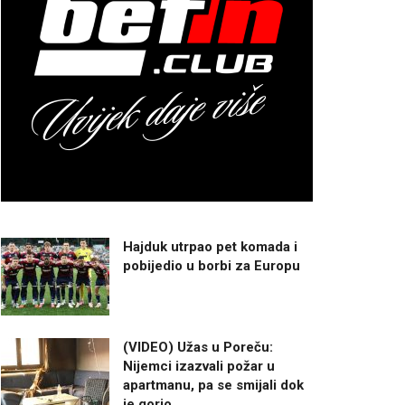
Hajduk utrpao pet komada i
pobijedio u borbi za Europu
(VIDEO) Užas u Poreču:
Nijemci izazvali požar u
apartmanu, pa se smijali dok
je gorio