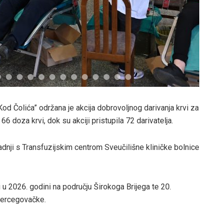
Kod Čolića” održana je akcija dobrovoljnog darivanja krvi za
66 doza krvi, dok su akciji pristupila 72 darivatelja.
uradnji s Transfuzijskim centrom Sveučilišne kliničke bolnice
i u 2026. godini na području Širokoga Brijega te 20.
hercegovačke.