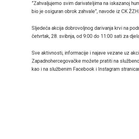
”Zahvaljujemo svim darivateljima na iskazanoj hu
bio je osiguran obrok zahvale”, navode iz CK ŽZH
Sljedeća akcija dobrovoljnog darivanja krvi na p
četvrtak, 28. svibnja, od 9:00 do 11:00 sati za dje
Sve aktivnosti, informacije i najave vezane uz akc
Zapadnohercegovačke možete pratiti na službenoj
kao i na službenim Facebook i Instagram strani