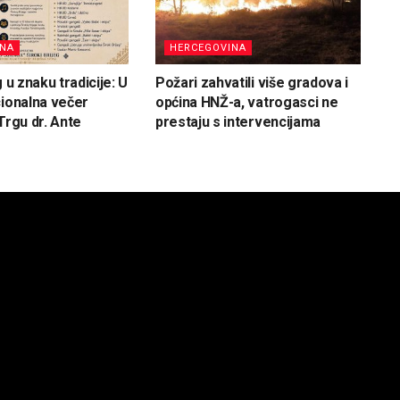
INA
HERCEGOVINA
g u znaku tradicije: U
Požari zahvatili više gradova i
cionalna večer
općina HNŽ-a, vatrogasci ne
Trgu dr. Ante
prestaju s intervencijama