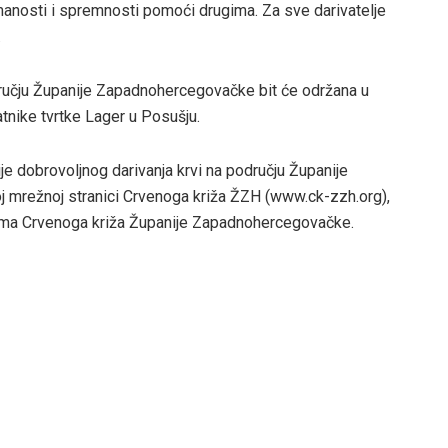
manosti i spremnosti pomoći drugima. Za sve darivatelje
.
odručju Županije Zapadnohercegovačke bit će održana u
latnike tvrtke Lager u Posušju.
ije dobrovoljnog darivanja krvi na području Županije
 mrežnoj stranici Crvenoga križa ŽZH (www.ck-zzh.org),
cama Crvenoga križa Županije Zapadnohercegovačke.