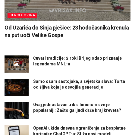
HERCEGOVINA
Od Uzarića do Sinja pješice: 23 hodočasnika krenula
na put uoči Velike Gospe
Čuvari tradicije: Široki Brijeg odao priznanje
legendama MNL-a
Samo osam sastojaka, a svjetska slava: Torta
od šljiva koja je osvojila generacije
Ovaj jednostavan trik s limunom sve je
popularniji: Zašto ga ljudi drže kraj kreveta?
OpenAI ukida dnevna ograničenja za besplatne
korisnike ChatGPT-a: Stižu novi modeli i