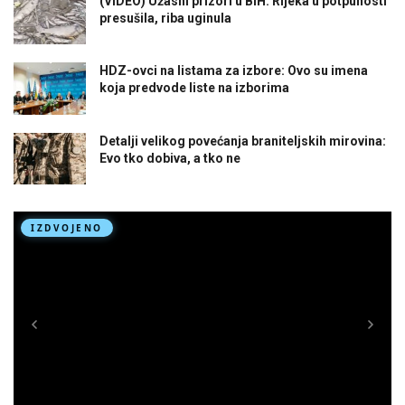
(VIDEO) Užasni prizori u BiH: Rijeka u potpunosti
presušila, riba uginula
HDZ-ovci na listama za izbore: Ovo su imena
koja predvode liste na izborima
Detalji velikog povećanja braniteljskih mirovina:
Evo tko dobiva, a tko ne