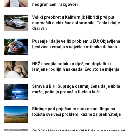
neograničeni razgovori
Veliki preokret u Kaliforniji: Hibridi prvi put
nadmašili električne automobile, Tesla i dalje
drži vrh
Pušenje i dalje veliki problem u EU: Objavljena
ljestvica zemalja s najviše korisnika duhana
HBŽ usvojila odluku o dječjem doplatku i
izmjene rodiljnih naknada: Evo što se mijenja
Strava u BiH: Supruga osumnjičena da je ubila
muža, policija pronašla tijelo u kući
Blidinje pod pojačanim nadzorom: Ilegalna
ložišta sve veći problem, kazne za prekršitelje