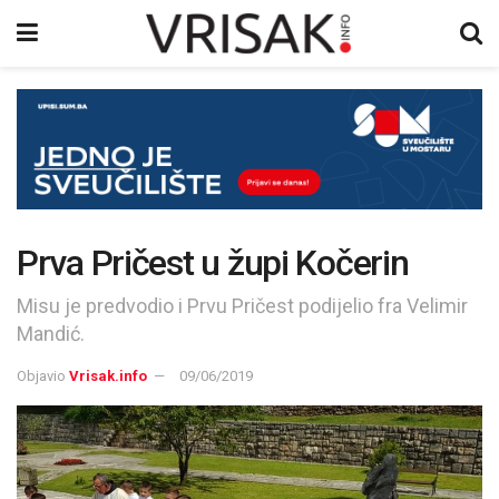
Prva Pričest u župi Kočerin
Misu je predvodio i Prvu Pričest podijelio fra Velimir
Mandić.
Objavio
Vrisak.info
09/06/2019