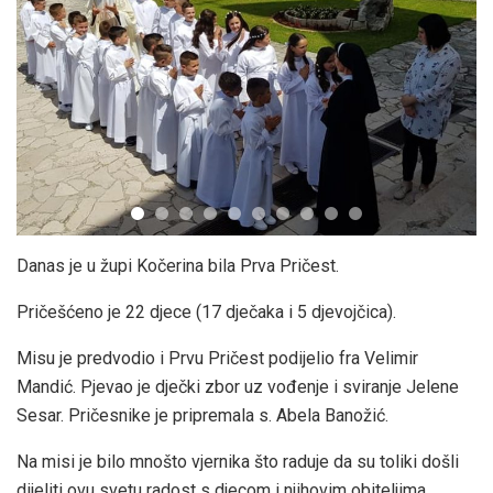
Danas je u župi Kočerina bila Prva Pričest.
Pričešćeno je 22 djece (17 dječaka i 5 djevojčica).
Misu je predvodio i Prvu Pričest podijelio fra Velimir
Mandić. Pjevao je dječki zbor uz vođenje i sviranje Jelene
Sesar. Pričesnike je pripremala s. Abela Banožić.
Na misi je bilo mnošto vjernika što raduje da su toliki došli
dijeliti ovu svetu radost s djecom i njihovim obiteljima.