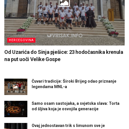
HERCEGOVINA
Od Uzarića do Sinja pješice: 23 hodočasnika krenula
na put uoči Velike Gospe
Čuvari tradicije: Široki Brijeg odao priznanje
legendama MNL-a
Samo osam sastojaka, a svjetska slava: Torta
od šljiva koja je osvojila generacije
Ovaj jednostavan trik s limunom sve je