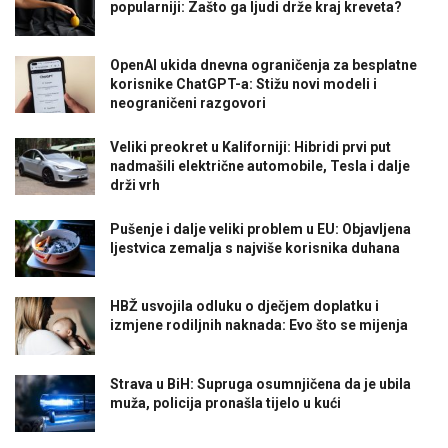
popularniji: Zašto ga ljudi drže kraj kreveta?
OpenAI ukida dnevna ograničenja za besplatne
korisnike ChatGPT-a: Stižu novi modeli i
neograničeni razgovori
Veliki preokret u Kaliforniji: Hibridi prvi put
nadmašili električne automobile, Tesla i dalje
drži vrh
Pušenje i dalje veliki problem u EU: Objavljena
ljestvica zemalja s najviše korisnika duhana
HBŽ usvojila odluku o dječjem doplatku i
izmjene rodiljnih naknada: Evo što se mijenja
Strava u BiH: Supruga osumnjičena da je ubila
muža, policija pronašla tijelo u kući