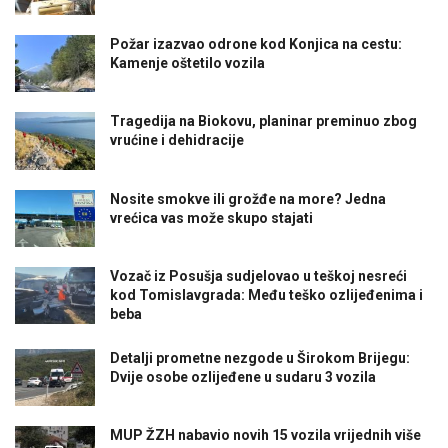
Požar izazvao odrone kod Konjica na cestu:
Kamenje oštetilo vozila
Tragedija na Biokovu, planinar preminuo zbog
vrućine i dehidracije
Nosite smokve ili grožđe na more? Jedna
vrećica vas može skupo stajati
Vozač iz Posušja sudjelovao u teškoj nesreći
kod Tomislavgrada: Među teško ozlijeđenima i
beba
Detalji prometne nezgode u Širokom Brijegu:
Dvije osobe ozlijeđene u sudaru 3 vozila
MUP ŽZH nabavio novih 15 vozila vrijednih više