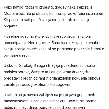
Kako navodi tadašnji izvještaj, građevinska sekcija iz
Mostara poslala je stručnu komisiju predvođenu inženjerom
Stuparićem radi proučavanja mogućnosti realizacije
projekta.
Posebnu pozornost privlači i vijest o organiziranom
pošumljavanju Hercegovine. Šumska direkcija pokrenula je
akciju sadnje drveća kako bi se postupno povećale šumske
površine u regiji.
U okolici Širokog Brijega i Blagaja posađene su tisuće
sadnica borova, čempresa i drugih vrsta drveća, što
predstavlja jedan od ranijih organiziranih pokušaja obnove i
zaštite prirodnog okoliša u Hercegovini.
U istom broju novina zabilježena je i pojava gripe među
stanovništvom i učenicima gimnazije. Bolest se, prema
tadašnjim navodima, pojavila uslijed promjenjivih