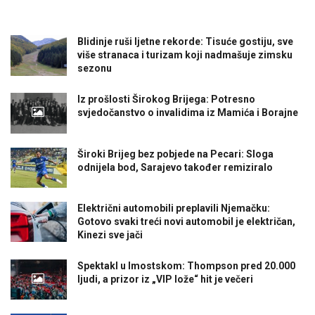
Blidinje ruši ljetne rekorde: Tisuće gostiju, sve
više stranaca i turizam koji nadmašuje zimsku
sezonu
Iz prošlosti Širokog Brijega: Potresno
svjedočanstvo o invalidima iz Mamića i Borajne
Široki Brijeg bez pobjede na Pecari: Sloga
odnijela bod, Sarajevo također remiziralo
Električni automobili preplavili Njemačku:
Gotovo svaki treći novi automobil je električan,
Kinezi sve jači
Spektakl u Imostskom: Thompson pred 20.000
ljudi, a prizor iz „VIP lože“ hit je večeri