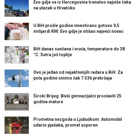
Evo gdje se iz Hercegovine trenutno najviše čeka
na ulazak u Hrvatsku
U BiH prošle godine investirano gotovo 9,5
milijardi KM: Evo gdje je otišao najveći novac
BiH danas sunčana i vruća, temperature do 38
°C: Sutra još toplije
Ovo je jedan od najaktivnijih radara u BiH: Za
pola godine snimio čak 7.536 prekršaja
Široki Brijeg: Bivši gimnazijalci proslavili 25
godina mature
Prometna nezgoda u Ljubuškom: Automobil
udario pješaka, promet usporen