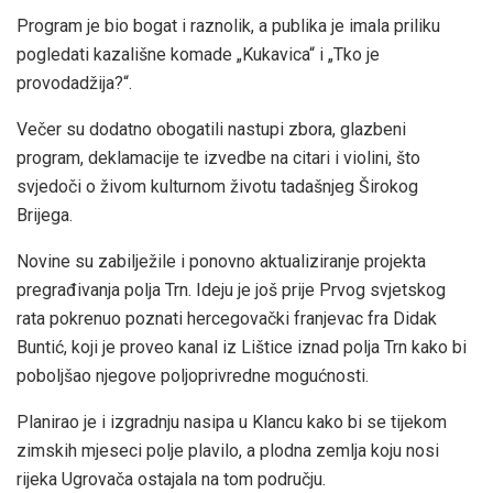
Program je bio bogat i raznolik, a publika je imala priliku
pogledati kazališne komade „Kukavica“ i „Tko je
provodadžija?“.
Večer su dodatno obogatili nastupi zbora, glazbeni
program, deklamacije te izvedbe na citari i violini, što
svjedoči o živom kulturnom životu tadašnjeg Širokog
Brijega.
Novine su zabilježile i ponovno aktualiziranje projekta
pregrađivanja polja Trn. Ideju je još prije Prvog svjetskog
rata pokrenuo poznati hercegovački franjevac fra Didak
Buntić, koji je proveo kanal iz Lištice iznad polja Trn kako bi
poboljšao njegove poljoprivredne mogućnosti.
Planirao je i izgradnju nasipa u Klancu kako bi se tijekom
zimskih mjeseci polje plavilo, a plodna zemlja koju nosi
rijeka Ugrovača ostajala na tom području.