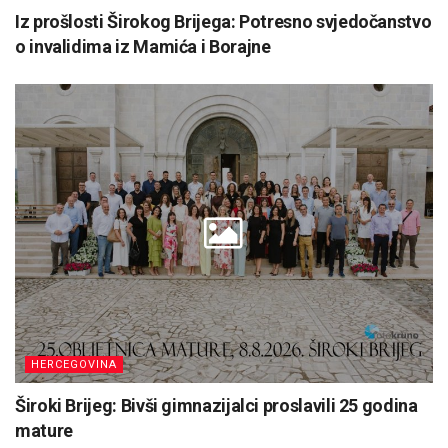
Iz prošlosti Širokog Brijega: Potresno svjedočanstvo
o invalidima iz Mamića i Borajne
HERCEGOVINA
Široki Brijeg: Bivši gimnazijalci proslavili 25 godina
mature