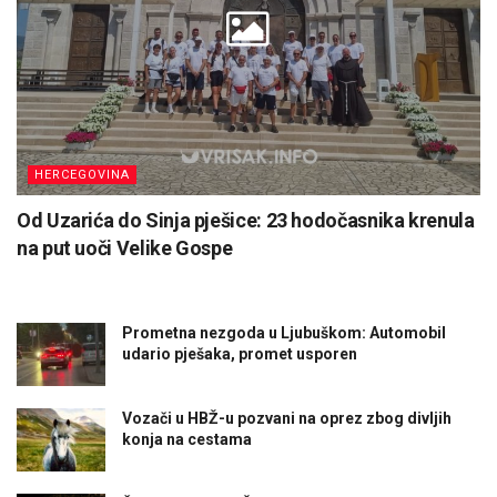
HERCEGOVINA
Od Uzarića do Sinja pješice: 23 hodočasnika krenula
na put uoči Velike Gospe
Prometna nezgoda u Ljubuškom: Automobil
udario pješaka, promet usporen
Vozači u HBŽ-u pozvani na oprez zbog divljih
konja na cestama