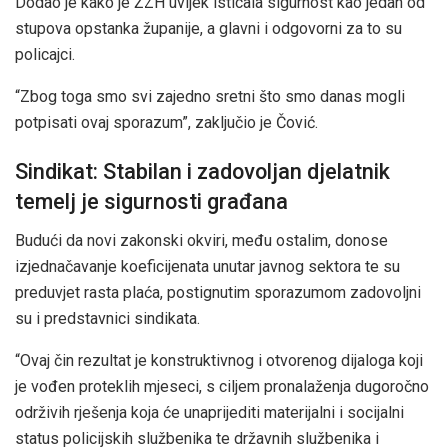
Dodao je kako je ŽZH uvijek isticala sigurnost kao jedan od
stupova opstanka županije, a glavni i odgovorni za to su
policajci.
“Zbog toga smo svi zajedno sretni što smo danas mogli
potpisati ovaj sporazum”, zaključio je Čović.
Sindikat: Stabilan i zadovoljan djelatnik
temelj je sigurnosti građana
Budući da novi zakonski okviri, među ostalim, donose
izjednačavanje koeficijenata unutar javnog sektora te su
preduvjet rasta plaća, postignutim sporazumom zadovoljni
su i predstavnici sindikata.
“Ovaj čin rezultat je konstruktivnog i otvorenog dijaloga koji
je vođen proteklih mjeseci, s ciljem pronalaženja dugoročno
održivih rješenja koja će unaprijediti materijalni i socijalni
status policijskih službenika te državnih službenika i