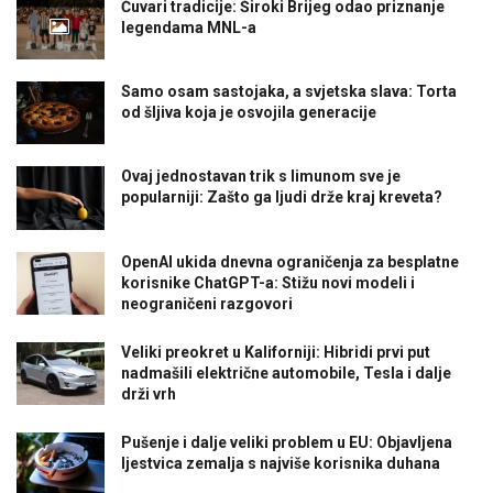
Čuvari tradicije: Široki Brijeg odao priznanje
legendama MNL-a
Samo osam sastojaka, a svjetska slava: Torta
od šljiva koja je osvojila generacije
Ovaj jednostavan trik s limunom sve je
popularniji: Zašto ga ljudi drže kraj kreveta?
OpenAI ukida dnevna ograničenja za besplatne
korisnike ChatGPT-a: Stižu novi modeli i
neograničeni razgovori
Veliki preokret u Kaliforniji: Hibridi prvi put
nadmašili električne automobile, Tesla i dalje
drži vrh
Pušenje i dalje veliki problem u EU: Objavljena
ljestvica zemalja s najviše korisnika duhana