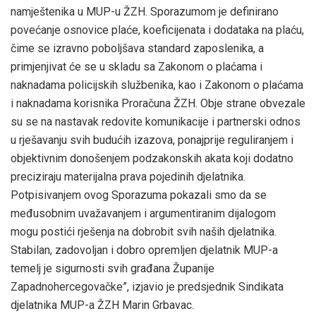
namještenika u MUP-u ŽZH. Sporazumom je definirano
povećanje osnovice plaće, koeficijenata i dodataka na plaću,
čime se izravno poboljšava standard zaposlenika, a
primjenjivat će se u skladu sa Zakonom o plaćama i
naknadama policijskih službenika, kao i Zakonom o plaćama
i naknadama korisnika Proračuna ŽZH. Obje strane obvezale
su se na nastavak redovite komunikacije i partnerski odnos
u rješavanju svih budućih izazova, ponajprije reguliranjem i
objektivnim donošenjem podzakonskih akata koji dodatno
preciziraju materijalna prava pojedinih djelatnika.
Potpisivanjem ovog Sporazuma pokazali smo da se
međusobnim uvažavanjem i argumentiranim dijalogom
mogu postići rješenja na dobrobit svih naših djelatnika.
Stabilan, zadovoljan i dobro opremljen djelatnik MUP-a
temelj je sigurnosti svih građana Županije
Zapadnohercegovačke”, izjavio je predsjednik Sindikata
djelatnika MUP-a ŽZH Marin Grbavac.