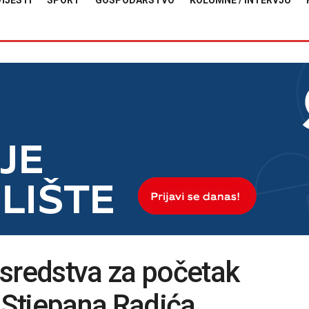
VIJESTI
SPORT
GOSPODARSTVO
KOLUMNE / INTERVJU
 sredstva za početak
e Stjepana Radića