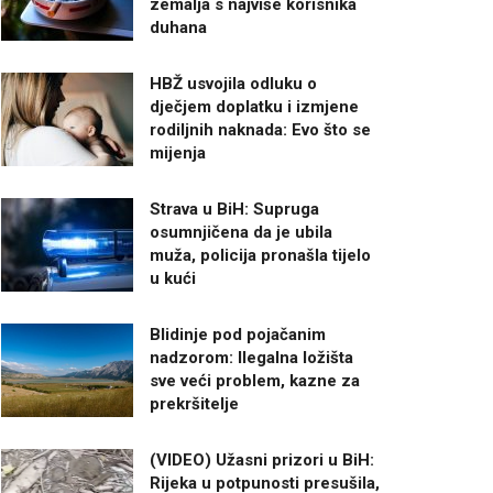
zemalja s najviše korisnika
duhana
HBŽ usvojila odluku o
dječjem doplatku i izmjene
rodiljnih naknada: Evo što se
mijenja
Strava u BiH: Supruga
osumnjičena da je ubila
muža, policija pronašla tijelo
u kući
Blidinje pod pojačanim
nadzorom: Ilegalna ložišta
sve veći problem, kazne za
prekršitelje
(VIDEO) Užasni prizori u BiH:
Rijeka u potpunosti presušila,