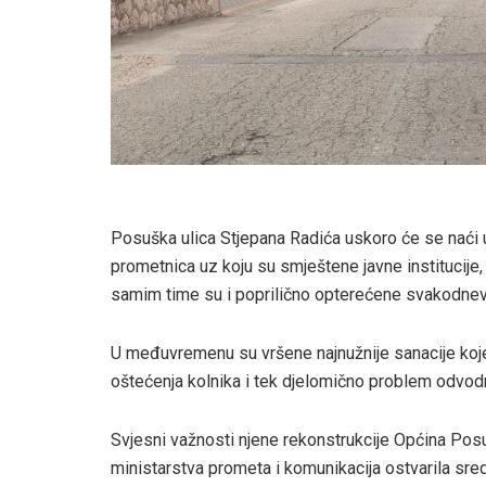
Posuška ulica Stjepana Radića uskoro će se naći u 
prometnica uz koju su smještene javne institucije
samim time su i poprilično opterećene svakodnev
U međuvremenu su vršene najnužnije sanacije koje
oštećenja kolnika i tek djelomično problem odvod
Svjesni važnosti njene rekonstrukcije Općina Pos
ministarstva prometa i komunikacija ostvarila sre