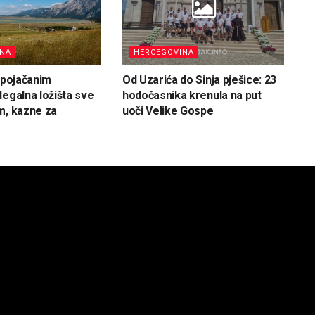
INA
HERCEGOVINA
d pojačanim
Od Uzarića do Sinja pješice: 23
legalna ložišta sve
hodočasnika krenula na put
m, kazne za
uoči Velike Gospe