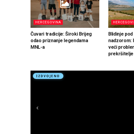
HERCEGOVINA
HERCEGOV
Čuvari tradicije: Široki Brijeg
Blidinje po
odao priznanje legendama
nadzorom: I
MNL-a
veći proble
prekršitelje