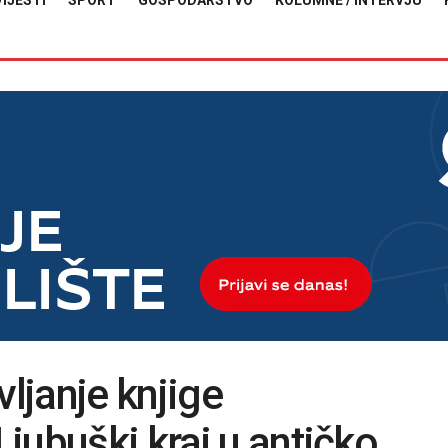
VIJESTI
SPORT
GOSPODARSTVO
KOLUMNE / INTERVJU
ljanje knjige
jubuški kraj u antičko