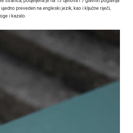
8 stranica, podjeljena je na 13 djelova i 7 glavnih poglavlja
 ujedno preveden na engleski jezik, kao i ključne riječi,
loge i kazalo.