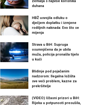
zemalja s najviše korisnika
duhana
HBŽ usvojila odluku o
dječjem doplatku i izmjene
rodiljnih naknada: Evo što se
mijenja
Strava u BiH: Supruga
osumnjičena da je ubila
muža, policija pronašla tijelo
u kući
Blidinje pod pojačanim
nadzorom: Ilegalna ložišta
sve veći problem, kazne za
prekršitelje
(VIDEO) Užasni prizori u BiH:
Rijeka u potpunosti presušila,