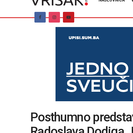
NASLOVNICA
Posthumno predstav
Radoslava Dodiga „L