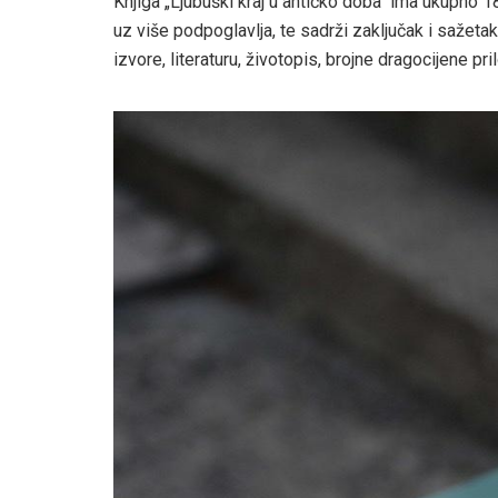
Knjiga „Ljubuški kraj u antičko doba“ ima ukupno 18
uz više podpoglavlja, te sadrži zaključak i sažetak
izvore, literaturu, životopis, brojne dragocijene pri