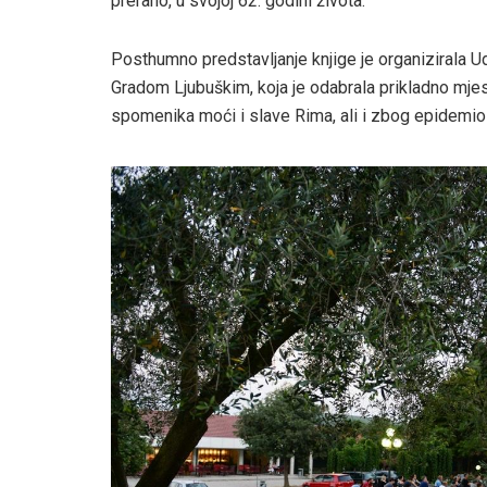
prerano, u svojoj 62. godini života.
Posthumno predstavljanje knjige je organizirala Ud
Gradom Ljubuškim, koja je odabrala prikladno mjesto
spomenika moći i slave Rima, ali i zbog epidemiol