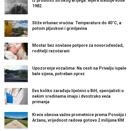
Iz prošlosti Širokog Brijega: Mjere štednje vode
1982.
Stiže vrhunac vrućina: Temperature do 40°C, a
potom pljuskovi i grmljavina
Mostar bez novčane potpore za novorođenčad,
roditelji razočarani
Upozorenje vozačima: Na cesti na Privalju ispale
bale sijena, potreban oprez
Evo koliko zarađuju liječnici u BiH, specijalisti u
nekim sredinama imaju i dvostruko veća
primanja
Kreće obnova važne prometnice prema Posušju i
Aržanu, vrijednost radova gotovo 2 milijuna KM