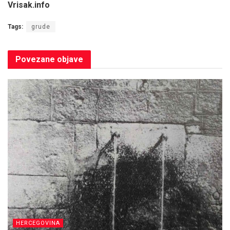
Vrisak.info
Tags:
grude
Povezane
objave
HERCEGOVINA