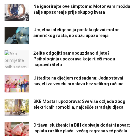
Ne ignorirajte ove simptome: Motor vam možda
šalje upozorenje prije skupog kvara
Umjetna inteligencija postala glavni motor
američkog rasta, no stižu upozorenja
Želite odgojiti samopouzdano dijete?
Psihologinja upozorava koje riječi mogu
napraviti štetu
Uštedite na dječjem rođendanu: Jednostavni
savjeti za veselu proslavu bez velikog računa
SKB Mostar upozorava: Sve više ozljeda zbog
električnih romobila, najčešće stradaju djeca
Državni službenici u BiH dobivaju dodatni novac:
Isplata razlike plaća i većeg regresa već počela