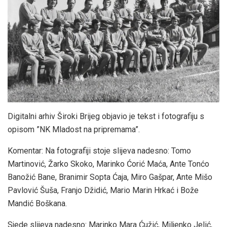
Digitalni arhiv Široki Brijeg objavio je tekst i fotografiju s
opisom ”NK Mladost na pripremama”.
Komentar: Na fotografiji stoje slijeva nadesno: Tomo
Martinović, Žarko Skoko, Marinko Ćorić Maća, Ante Tonćo
Banožić Bane, Branimir Sopta Ćaja, Miro Gašpar, Ante Mišo
Pavlović Šuša, Franjo Džidić, Mario Marin Hrkać i Bože
Mandić Boškana.
Sjede slijeva nadesno: Marinko Mara Ćužić, Miljenko Jelić,