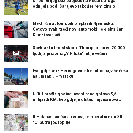
Široki Brijeg bez pobjede na Pecari: Sloga
odnijela bod, Sarajevo također remiziralo
Električni automobili preplavili Njemačku:
Gotovo svaki treći novi automobil je električan,
Kinezi sve jači
Spektakl u Imostskom: Thompson pred 20.000
ljudi, a prizor iz „VIP lože“ hit je večeri
Evo gdje se iz Hercegovine trenutno najviše čeka
na ulazak u Hrvatsku
U BiH prošle godine investirano gotovo 9,5
milijardi KM: Evo gdje je otišao najveći novac
BiH danas sunčana i vruća, temperature do 38
°C: Sutra još toplije