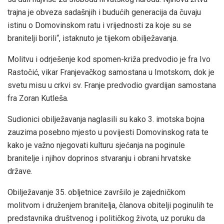
trajna je obveza sadašnjih i budućih generacija da čuvaju
istinu o Domovinskom ratu i vrijednosti za koje su se
branitelji borili“, istaknuto je tijekom obilježavanja.
Molitvu i odrješenje kod spomen-križa predvodio je fra Ivo
Rastočić, vikar Franjevačkog samostana u Imotskom, dok je
svetu misu u crkvi sv. Franje predvodio gvardijan samostana
fra Zoran Kutleša.
Sudionici obilježavanja naglasili su kako 3. imotska bojna
zauzima posebno mjesto u povijesti Domovinskog rata te
kako je važno njegovati kulturu sjećanja na poginule
branitelje i njihov doprinos stvaranju i obrani hrvatske
države.
Obilježavanje 35. obljetnice završilo je zajedničkom
molitvom i druženjem branitelja, članova obitelji poginulih te
predstavnika društvenog i političkog života, uz poruku da