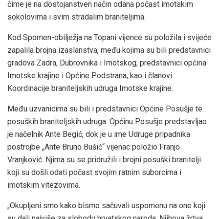
čime je na dostojanstven način odana počast imotskim
sokolovima i svim stradalim braniteljima.
Kod Spomen-obilježja na Topani vijence su položila i svijeće
zapalila brojna izaslanstva, među kojima su bili predstavnici
gradova Zadra, Dubrovnika i Imotskog, predstavnici općina
Imotske krajine i Općine Podstrana, kao i članovi
Koordinacije braniteljskih udruga Imotske krajine.
Među uzvanicima su bili i predstavnici Općine Posušje te
posuških braniteljskih udruga. Općinu Posušje predstavljao
je načelnik Ante Begić, dok je u ime Udruge pripadnika
postrojbe „Ante Bruno Bušić“ vijenac položio Franjo
Vranjković. Njima su se pridružili i brojni posuški branitelji
koji su došli odati počast svojim ratnim suborcima i
imotskim vitezovima.
„Okupljeni smo kako bismo sačuvali uspomenu na one koji
su dali najviše za slobodu hrvatskog naroda. Njihova žrtva