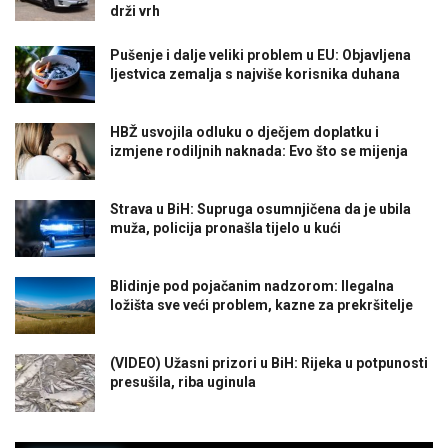
drži vrh
Pušenje i dalje veliki problem u EU: Objavljena
ljestvica zemalja s najviše korisnika duhana
HBŽ usvojila odluku o dječjem doplatku i
izmjene rodiljnih naknada: Evo što se mijenja
Strava u BiH: Supruga osumnjičena da je ubila
muža, policija pronašla tijelo u kući
Blidinje pod pojačanim nadzorom: Ilegalna
ložišta sve veći problem, kazne za prekršitelje
(VIDEO) Užasni prizori u BiH: Rijeka u potpunosti
presušila, riba uginula