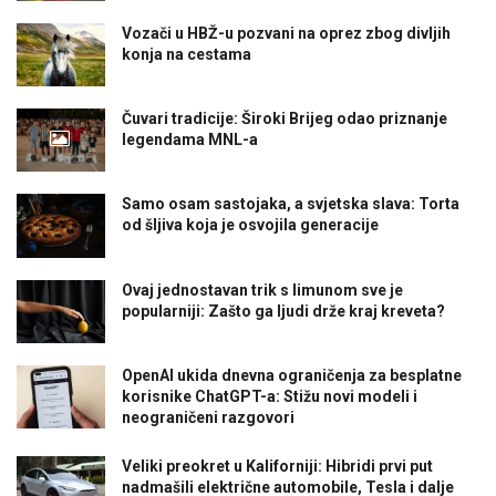
Vozači u HBŽ-u pozvani na oprez zbog divljih
konja na cestama
Čuvari tradicije: Široki Brijeg odao priznanje
legendama MNL-a
Samo osam sastojaka, a svjetska slava: Torta
od šljiva koja je osvojila generacije
Ovaj jednostavan trik s limunom sve je
popularniji: Zašto ga ljudi drže kraj kreveta?
OpenAI ukida dnevna ograničenja za besplatne
korisnike ChatGPT-a: Stižu novi modeli i
neograničeni razgovori
Veliki preokret u Kaliforniji: Hibridi prvi put
nadmašili električne automobile, Tesla i dalje