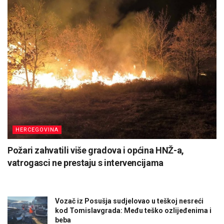
HERCEGOVINA
Požari zahvatili više gradova i općina HNŽ-a,
vatrogasci ne prestaju s intervencijama
Vozač iz Posušja sudjelovao u teškoj nesreći
kod Tomislavgrada: Među teško ozlijeđenima i
beba