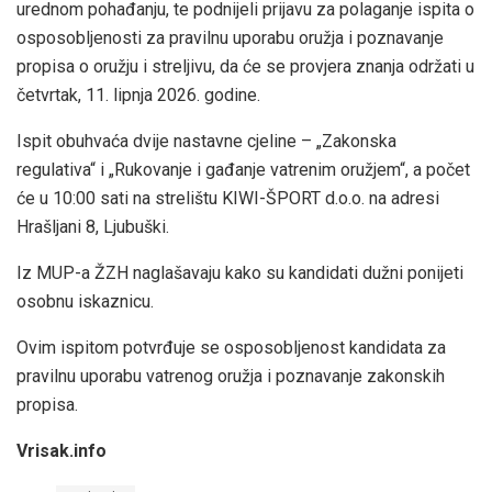
urednom pohađanju, te podnijeli prijavu za polaganje ispita o
osposobljenosti za pravilnu uporabu oružja i poznavanje
propisa o oružju i streljivu, da će se provjera znanja održati u
četvrtak, 11. lipnja 2026. godine.
Ispit obuhvaća dvije nastavne cjeline – „Zakonska
regulativa“ i „Rukovanje i gađanje vatrenim oružjem“, a počet
će u 10:00 sati na strelištu KIWI-ŠPORT d.o.o. na adresi
Hrašljani 8, Ljubuški.
Iz MUP-a ŽZH naglašavaju kako su kandidati dužni ponijeti
osobnu iskaznicu.
Ovim ispitom potvrđuje se osposobljenost kandidata za
pravilnu uporabu vatrenog oružja i poznavanje zakonskih
propisa.
Vrisak.info