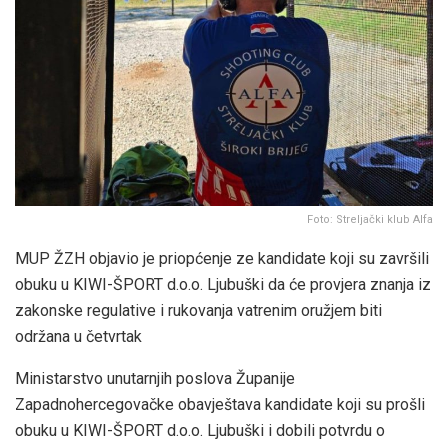
Foto: Streljački klub Alfa
MUP ŽZH objavio je priopćenje ze kandidate koji su završili
obuku u KIWI-ŠPORT d.o.o. Ljubuški da će provjera znanja iz
zakonske regulative i rukovanja vatrenim oružjem biti
održana u četvrtak
Ministarstvo unutarnjih poslova Županije
Zapadnohercegovačke obavještava kandidate koji su prošli
obuku u KIWI-ŠPORT d.o.o. Ljubuški i dobili potvrdu o