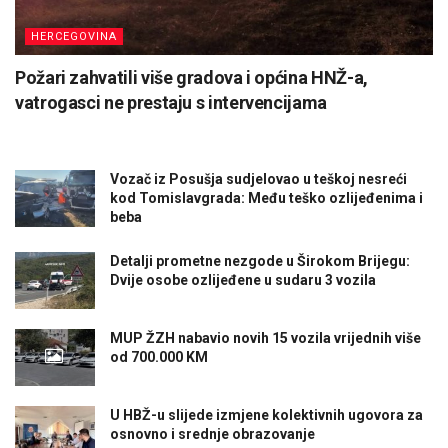
HERCEGOVINA
Požari zahvatili više gradova i općina HNŽ-a,
vatrogasci ne prestaju s intervencijama
Vozač iz Posušja sudjelovao u teškoj nesreći
kod Tomislavgrada: Među teško ozlijeđenima i
beba
Detalji prometne nezgode u Širokom Brijegu:
Dvije osobe ozlijeđene u sudaru 3 vozila
MUP ŽZH nabavio novih 15 vozila vrijednih više
od 700.000 KM
U HBŽ-u slijede izmjene kolektivnih ugovora za
osnovno i srednje obrazovanje