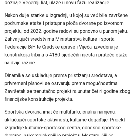
doznaje Večernji list, ulaze u novu fazu realizacije.
Nakon dulje stanke u izgradnji, u kojoj su već bile završene
podrumske etaže i pristupna ploča dvorane po izvornom
projektu, od 2022. godine radovi su ponovno u punom jeku.
Zahvaljujući sredstvima Ministarstva kulture i sporta
Federacije BiH te Gradske uprave i Vijeća, izvedena je
konstrukcija tribina s 4180 sjedećih mjesta i prateće etaže
na dvije razine.
Dinamika se usklađuje prema pristizanju sredstava, a
privremeni planovi se ostvaruju prema mogućnostima.
Završetak se trenutačno projektira unutar četiri godine zbog
financijske konstrukcije projekta.
Sportska dvorana imat će multifunkcionalnu namjenu,
uključujući sportske aktivnosti, kulturne događaje. Projekt
izgradnje kulturno-sportskog centra, odnosno sportske
dvorane, najkompleksniji je projekt u Mostaru, čiji će