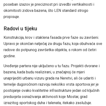
poseban izazov je preciznost pri izvedbi vertikalnosti i
okomitosti zidova bazena, što LEN standard strogo
propisuje.
Radovi u tijeku
Konstrukcija, krov i staklena fasada prve faze su završeni.
Upravo je okončan natječaj za drugu fazu, koja obuhvaća sve
radove do potpunog završetka objekta, s rokom od četiri
godine.
Uređenje partera nije uključeno u tu fazu. Projekti dvorane i
bazena, kada budu realizirani, u značajnoj će mjeri
unaprijediti urbanu vizuru grada na Neretvi, ali će udariti i
temelje dugoročnom razvoju nekoliko vrsta sportova jer je
postojanje ovako kvalitetne infrastrukture jedan od ključnih
preduvjeta osnaživanja aktivnosti koje Mostar, grad
izrazitog sportskog duha i talenata, itekako zaslužuje.