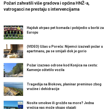
Požari zahvatili više gradova i općina HNŽ-a,
vatrogasci ne prestaju s intervencijama
Hajduk utrpao pet komada i pobijedio u borbi za
Europu
(VIDEO) Užas u Poreču: Nijemci izazvali požar u
apartmanu, pa se smijali dok je gorio
Požar izazvao odrone kod Konjica na cestu:
Kamenje oštetilo vozila
Tragedija na Biokovu, planinar preminuo zbog
vrućine i dehidracije
Nosite smokve ili grožđe na more? Jedna
vrećica vas može skupo stajati