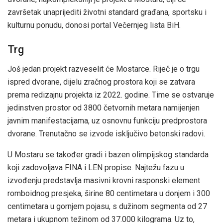
završetak unaprijediti životni standard građana, sportsku i
kulturnu ponudu, donosi portal Večernjeg lista BiH.
Trg
Još jedan projekt razveselit će Mostarce. Riječ je o trgu
ispred dvorane, dijelu zračnog prostora koji se zatvara
prema redizajnu projekta iz 2022. godine. Time se ostvaruje
jedinstven prostor od 3800 četvornih metara namijenjen
javnim manifestacijama, uz osnovnu funkciju predprostora
dvorane. Trenutačno se izvode isključivo betonski radovi.
U Mostaru se također gradi i bazen olimpijskog standarda
koji zadovoljava FINA i LEN propise. Najtežu fazu u
izvođenju predstavlja masivni krovni rasponski element
romboidnog presjeka, širine 80 centimetara u donjem i 300
centimetara u gornjem pojasu, s dužinom segmenta od 27
metara i ukupnom težinom od 37.000 kilograma. Uz to,