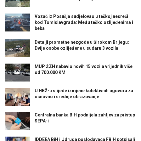
Vozač iz Posušja sudjelovao u teškoj nesreći
kod Tomislavgrada: Među teško ozlijeđenima i
beba
Detalji prometne nezgode u Širokom Brijegu:
Dvije osobe ozlijeđene u sudaru 3 vozila
MUP ŽZH nabavio novih 15 vozila vrijednih više
od 700.000 KM
U HBŽ-u slijede izmjene kolektivnih ugovora za
osnovno i srednje obrazovanje
Centralna banka BiH podnijela zahtjev za pristup
SEPA-i
IDDEEA BiH i Udruga poslodavaca FBiH potpisali