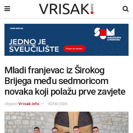
Mladi franjevac iz Širokog
Brijega među sedmoricom
novaka koji polažu prve zavjete
Objavio
Vrisak.info
30/06/2026