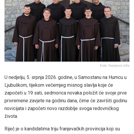
Foto: franjevci.info
U nedjelju, 5. srpnja 2026. godine, u Samostanu na Humcu u
Ljubuškom, tijekom večernjeg misnog slavlja koje će
započeti u 19 sati, sedmorica novaka položit će svoje prve
privremene zavjete na godinu dana, čime će završiti godinu
novicijata i započeti novo razdoblje svoga redovničkog
života.
Riječ je o kandidatima triju franjevačkih provincija koji su