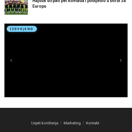
Hajduk utrpao pet komada i pobijedio u borbi za
Europu
Uvjeti korištenja
Marketing
Kontakt