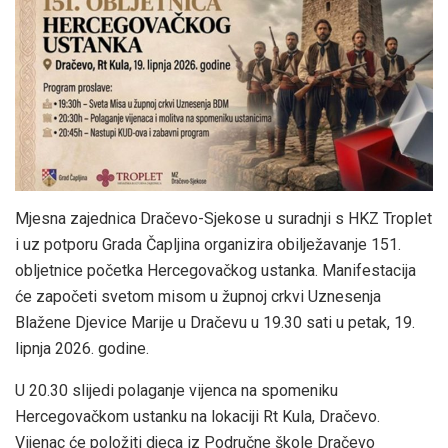
Mjesna zajednica Dračevo-Sjekose u suradnji s HKZ Troplet
i uz potporu Grada Čapljina organizira obilježavanje 151.
obljetnice početka Hercegovačkog ustanka. Manifestacija
će započeti svetom misom u župnoj crkvi Uznesenja
Blažene Djevice Marije u Dračevu u 19.30 sati u petak, 19.
lipnja 2026. godine.
U 20.30 slijedi polaganje vijenca na spomeniku
Hercegovačkom ustanku na lokaciji Rt Kula, Dračevo.
Vijenac će položiti djeca iz Područne škole Dračevo