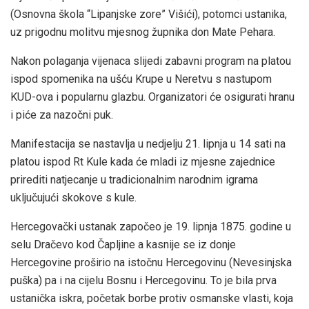
(Osnovna škola “Lipanjske zore” Višići), potomci ustanika,
uz prigodnu molitvu mjesnog župnika don Mate Pehara.
Nakon polaganja vijenaca slijedi zabavni program na platou
ispod spomenika na ušću Krupe u Neretvu s nastupom
KUD-ova i popularnu glazbu. Organizatori će osigurati hranu
i piće za nazočni puk.
Manifestacija se nastavlja u nedjelju 21. lipnja u 14 sati na
platou ispod Rt Kule kada će mladi iz mjesne zajednice
prirediti natjecanje u tradicionalnim narodnim igrama
uključujući skokove s kule.
Hercegovački ustanak započeo je 19. lipnja 1875. godine u
selu Dračevo kod Čapljine a kasnije se iz donje
Hercegovine proširio na istočnu Hercegovinu (Nevesinjska
puška) pa i na cijelu Bosnu i Hercegovinu. To je bila prva
ustanička iskra, početak borbe protiv osmanske vlasti, koja